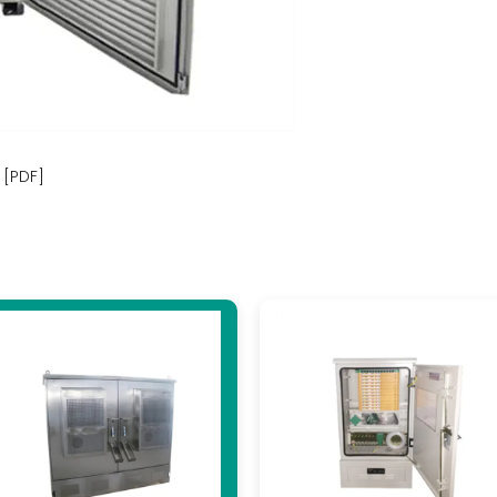
أسعار بطاريات تخزين الطاقة المنزلية في جامايكا [PDF]