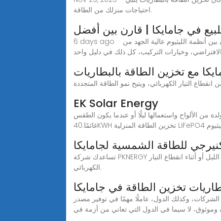
احتياجات منزلك من الطاقة.
يع في جامايكا | قارن بين أفضل
6 days ago · هل تبحث عن أفضل بطارية شمسية للبيع في جامايكا؟ قارن بين أنظمة الليثيوم عالية الجهد من Enersave وCarisol وGetSol وSunchees - الأسعار، الأداء، العمر
يكا مع تخزين الطاقة بالبطاريات
EK Solar Energy
 من الألواح واستعمالها ليلًا أو عندما يكون الطقس
ام بطارية ليثيوم
نيرجي للطاقة الشمسية لجامايكا
تساعدك شركة PKNERGY على تقليل فواتير الطاقة الخاصة بك لتخزين الطاقة الشمسية في منزلك، وتخزين الطاقة الشمسية لاستخدامها في أي وقت - في الليل أو أثناء انقطاع التيار
الكهربائي.
طاريات تخزين الطاقة في جامايكا
قة الشمسية، بين الشركات، وكذلك الدول، عاملًا مهمًا في توفير مصدر
وموثوق، لا سيما في الدول التي تعاني من أزمة في