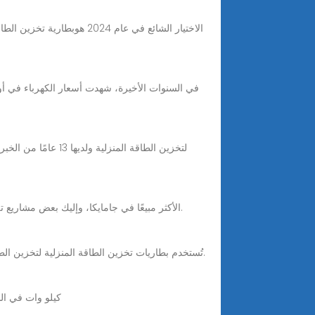
في السنوات الأخيرة، شهدت أسعار الكهرباء في أوروبا
Dec 7, 2024 · تعتبر بطاريات YouthPOWER 10kWh و15kWh و20kWh الأكثر مبيعًا في جامايكا، وإليك بعض مشاريع تركيب تخزين البطاريات الشمسية مع شركائنا في جامايكا.
تُستخدم بطاريات تخزين الطاقة المنزلية لتخزين الطاقة الكهربائية في المنازل، مما يمكّن من تزويد الطاقة عند الحاجة، مثل أثناء انقطاع التيار الكهربائي أو فترات ارتفاع أسعار الكهرباء.
خزانة تخزين الطاقة ب