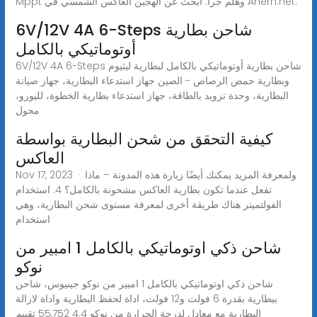
Mppt وهلم جرا. ابحث عن الهجين العاكس الشمسي في Anern.net.
6V/12V 4A 6-Steps شاحن بطارية
أوتوماتيكي بالكامل
6V/12V 4A 6-Steps شاحن بطارية أوتوماتيكي بالكامل لبطارية ليثيوم
وبطارية حمض الرصاص - الصين جهاز استدعاء البطارية، جهاز صيانة
البطارية، وحدة تزويد بالطاقة، جهاز استدعاء بطارية الخطوة، لليورو،
محول
كيفية التحقق من شحن البطارية بواسطة
العاكس
Nov 17, 2023 · ولمعرفة المزيد يمكنك أيضًا زيارة هذه المدونة – ماذا
تفعل عندما تكون بطارية العاكس مشحونة بالكامل؟ 4. استخدام
الفولتميتر هناك طريقة أخرى لمعرفة مستوى شحن البطارية، وهي
استخدام
شاحن ذكي اوتوماتيكي بالكامل 1 امبير من
نوكو
شاحن ذكي اوتوماتيكي بالكامل 1 امبير من نوكو جينيوس، شاحن
ببطارية بقدرة 6 فولت و12 فولت، اداة لحفظ البطارية واداة لازالة
البطارية مع معادل لدرجة الحرارة من نوكو 4.4 55,752 تقييم