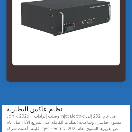
نظام عاكس البطارية
Jan 7, 2025 · وصلت إيرادات Injet Electric في عام 2021 إلى
مستوى قياسي، وساعدت الطلبات الكاملة على تسريع الأداء قبل أيام
قليلة، أعلنت شركة Injet Electric عن تقريرها السنوي لعام 2021،