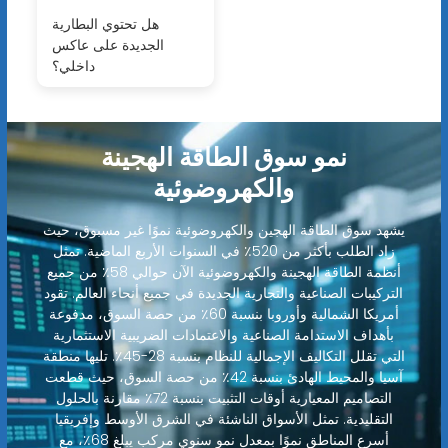
هل تحتوي البطارية
الجديدة على عاكس
داخلي؟
نمو سوق الطاقة الهجينة
والكهروضوئية
يشهد سوق الطاقة الهجين والكهروضوئية نموًا غير مسبوق، حيث
زاد الطلب بأكثر من 520٪ في السنوات الأربع الماضية. تمثل
أنظمة الطاقة الهجينة والكهروضوئية الآن حوالي 58٪ من جميع
التركيبات الصناعية والتجارية الجديدة في جميع أنحاء العالم. تقود
أمريكا الشمالية وأوروبا بنسبة 60٪ من حصة السوق، مدفوعة
بأهداف الاستدامة الصناعية والاعتمادات الضريبية الاستثمارية
التي تقلل التكاليف الإجمالية للنظام بنسبة 28-45٪. تليها منطقة
آسيا والمحيط الهادئ بنسبة 42٪ من حصة السوق، حيث قطعت
التصاميم المعيارية أوقات التثبيت بنسبة 72٪ مقارنة بالحلول
التقليدية. تمثل الأسواق الناشئة في الشرق الأوسط وإفريقيا
أسرع المناطق نموًا بمعدل نمو سنوي مركب يبلغ 68٪، مع