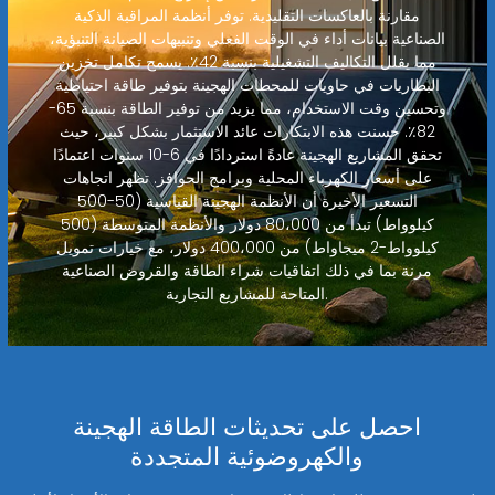
مقارنة بالعاكسات التقليدية. توفر أنظمة المراقبة الذكية
الصناعية بيانات أداء في الوقت الفعلي وتنبيهات الصيانة التنبؤية،
مما يقلل التكاليف التشغيلية بنسبة 42٪. يسمح تكامل تخزين
البطاريات في حاويات للمحطات الهجينة بتوفير طاقة احتياطية
وتحسين وقت الاستخدام، مما يزيد من توفير الطاقة بنسبة 65-
82٪. حسنت هذه الابتكارات عائد الاستثمار بشكل كبير، حيث
تحقق المشاريع الهجينة عادةً استردادًا في 6-10 سنوات اعتمادًا
على أسعار الكهرباء المحلية وبرامج الحوافز. تظهر اتجاهات
التسعير الأخيرة أن الأنظمة الهجينة القياسية (50-500
كيلوواط) تبدأ من 80،000 دولار والأنظمة المتوسطة (500
كيلوواط-2 ميجاواط) من 400،000 دولار، مع خيارات تمويل
مرنة بما في ذلك اتفاقيات شراء الطاقة والقروض الصناعية
المتاحة للمشاريع التجارية.
احصل على تحديثات الطاقة الهجينة
والكهروضوئية المتجددة