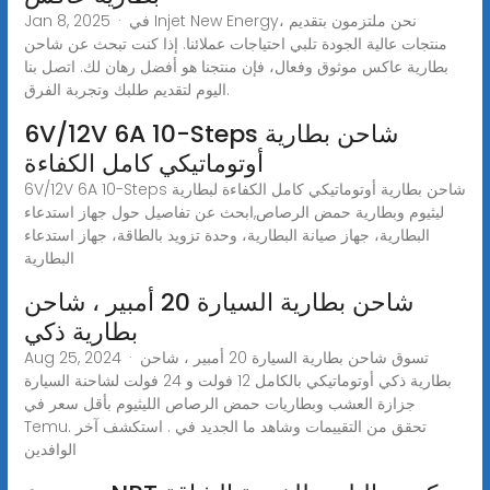
Jan 8, 2025 · في Injet New Energy، نحن ملتزمون بتقديم
منتجات عالية الجودة تلبي احتياجات عملائنا. إذا كنت تبحث عن شاحن
بطارية عاكس موثوق وفعال، فإن منتجنا هو أفضل رهان لك. اتصل بنا
اليوم لتقديم طلبك وتجربة الفرق.
6V/12V 6A 10-Steps شاحن بطارية
أوتوماتيكي كامل الكفاءة
6V/12V 6A 10-Steps شاحن بطارية أوتوماتيكي كامل الكفاءة لبطارية
ليثيوم وبطارية حمض الرصاص,ابحث عن تفاصيل حول جهاز استدعاء
البطارية، جهاز صيانة البطارية، وحدة تزويد بالطاقة، جهاز استدعاء
البطارية
شاحن بطارية السيارة 20 أمبير ، شاحن
بطارية ذكي
Aug 25, 2024 · تسوق شاحن بطارية السيارة 20 أمبير ، شاحن
بطارية ذكي أوتوماتيكي بالكامل 12 فولت و 24 فولت لشاحنة السيارة
جزازة العشب وبطاريات حمض الرصاص الليثيوم بأقل سعر في
Temu. تحقق من التقييمات وشاهد ما الجديد في . استكشف آخر
الوافدين