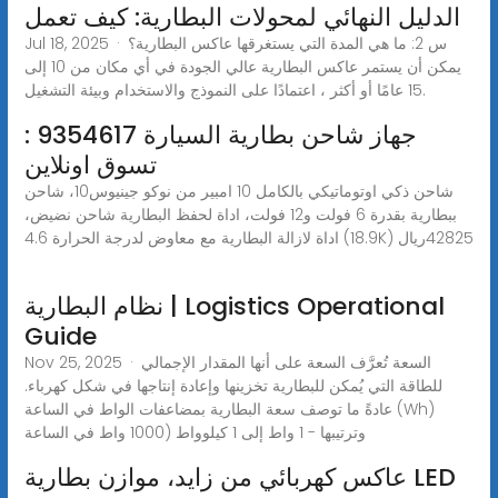
الدليل النهائي لمحولات البطارية: كيف تعمل
Jul 18, 2025 · س 2: ما هي المدة التي يستغرقها عاكس البطارية؟
يمكن أن يستمر عاكس البطارية عالي الجودة في أي مكان من 10 إلى
15 عامًا أو أكثر ، اعتمادًا على النموذج والاستخدام وبيئة التشغيل.
جهاز شاحن بطارية السيارة 9354617 :
تسوق اونلاين
شاحن ذكي اوتوماتيكي بالكامل 10 امبير من نوكو جينيوس10، شاحن
ببطارية بقدرة 6 فولت و12 فولت، اداة لحفظ البطارية شاحن نضيض،
اداة لازالة البطارية مع معاوض لدرجة الحرارة 4.6 (18.9K) ريال‎428‎25
نظام البطارية | Logistics Operational
Guide
Nov 25, 2025 · السعة تُعرَّف السعة على أنها المقدار الإجمالي
للطاقة التي يُمكن للبطارية تخزينها وإعادة إنتاجها في شكل كهرباء.
عادةً ما توصف سعة البطارية بمضاعفات الواط في الساعة (Wh)
وترتيبها - 1 واط إلى 1 كيلوواط (1000 واط في الساعة
عاكس كهربائي من زايد، موازن بطارية LED