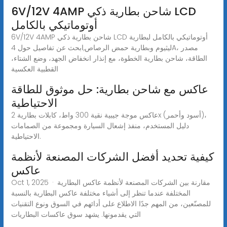
6V/12V 4AMP شاحن بطارية ذكي LCD
أوتوماتيكي بالكامل
6V/12V 4AMP شاحن بطارية ذكي LCD أوتوماتيكي بالكامل لبطارية
ليثيوم وبطارية حمض الرصاص,ابحث عن تفاصيل حول 4A، مصدر
الطاقة، شاحن بطارية الخطوة، مع إنذار انخفاض الجهد، وضع الشتاء،
القطبية العكسية
عاكس مع شاحن بطارية: حل موثوق للطاقة
الاحتياطية
عاكس موجة جيبية نقية 300 واط، كابلات بطارية 2x (أسود وأحمر)،
دليل المستخدم، منفذ إشعال السيارة ومجموعة من الصمامات
الاحتياطية.
كيفية تحديد أفضل الشركات المصنعة لأنظمة
عاكس
Oct 1, 2025 · مقارنة بين الشركات المصنعة لأنظمة عاكس البطارية
المختلفة عندما تنظر إلى أشياء مختلفة عاكس البطارية بالنسبة
للمصنّعين، من المهم جدًا الاطلاع على أدائهم في السوق ونوع التقنيات
التي يقدمونها. يشهد سوق عاكسات البطاريات