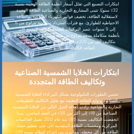
ابتكارات التصنيع التي تقلل أسعار أنظمة الطاقة الهجينة بنسبة
32٪ سنويًا. تتبنى المشاريع التجارية والصناعية الطاقة الهجينة
لاستقلالية الطاقة، تخفيف فواتير الكهرباء الصناعية، والطاقة
الاحتياطية للطوارئ، مع فترات استرداد نموذجية تتراوح من 5
إلى 9 سنوات. تتميز التركيبات الحديثة للطاقة الهجينة الآن
بأنظمة متكاملة بسعة تتراوح من 100 كيلوواط إلى 5 ميجاواط
بتكاليف أقل من 320 دولارًا/كيلوواط ساعة لحلول تخزين
الطاقة الكاملة للمشاريع الصناعية.
ابتكارات الخلايا الشمسية الصناعية
وتكاليف الطاقة المتجددة
تحسن التطورات التكنولوجية بشكل كبير أداء الخلايا الشمسية
الصناعية وتوليد الطاقة النظيفة مع تقليل التكاليف للتطبيقات
التجارية والصناعية. زادت كفاءة الجيل التالي من الخلايا الشمسية
الصناعية من 18٪ إلى أكثر من 26٪ في العقد الماضي، بينما
انخفضت التكاليف بنسبة 85٪ منذ عام 2012. تعمل العاكسات
المركزية ومحسنات الطاقة المتقدمة الآن على تعظيم حصاد
الطاقة من كل محطة، مما يزيد من إخراج النظام بنسبة 38٪