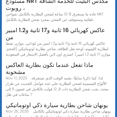
مستودع NRT مكدس البليت للخدمة الشاقة
، روبوت
عادة ما يستغرق 8-12 ساعة لشحن البطارية بالكامل. شواحن NRT
تلقائية وستتوقف عن الشحن بمجرد شحن البطارية بالكامل.
عاكس كهربائي 16 ثانية و17 ثانية و1.2 امبير
من
عاكس كهربائي 16 ثانية و17 ثانية و1.2 امبير من لوداني، موازن نشط
لبطارية الليثيوم، لوحة نقل الطاقة، شاحن بطارية اوتوماتيكي (الحجم:
موازن 17 ثانية 1.2 امبير): اشتري اون لاين بأفضل الاسعار في السعودية
ماذا تفعل عندما تكون بطارية العاكس
مشحونة
Nov 17, 2023 · لذا، كما ذكرنا سابقًا، يعتمد الوقت الذي تستغرقه
الألواح الشمسية لشحن البطارية على عدة عوامل. للحديث عن طراز
محدد، يجب شحن البطارية ذات الـ 12 فولت بالكامل في غضون 6 إلى
7 ساعات في ظل
يونهان شاحن بطارية سيارة ذكي اوتوماتيكي
Nov 25, 2025 · يونهان شاحن بطارية سيارة ذكي اوتوماتيكي بالكامل
10 امبير و12 فولت و24 فولت، شاحن صيانة البطارية، ومزيل كبريتات