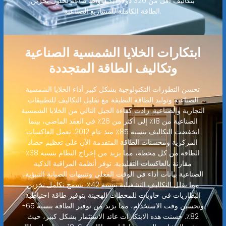
بتكاليف أقل من 320 دولارًا/كيلوواط ساعة لحلول تخزين
الطاقة الكاملة للمشاريع الصناعية.
ابتكارات الخلايا الشمسية الصناعية
وتكاليف الطاقة المتجددة
تحسن التطورات التكنولوجية بشكل كبير أداء الخلايا الشمسية
الصناعية وتوليد الطاقة النظيفة مع تقليل التكاليف للتطبيقات
التجارية والصناعية. زادت كفاءة الجيل التالي من الخلايا الشمسية
الصناعية من 18٪ إلى أكثر من 26٪ في العقد الماضي، بينما
انخفضت التكاليف بنسبة 85٪ منذ عام 2012. تعمل العاكسات
المركزية ومحسنات الطاقة المتقدمة الآن على تعظيم حصاد
الطاقة من كل محطة، مما يزيد من إخراج النظام بنسبة 38٪
مقارنة بالعاكسات التقليدية. توفر أنظمة المراقبة الذكية
الصناعية بيانات أداء في الوقت الفعلي وتنبيهات الصيانة التنبؤية،
مما يقلل التكاليف التشغيلية بنسبة 42٪. يسمح تكامل تخزين
البطاريات في حاويات للمحطات الهجينة بتوفير طاقة احتياطية
وتحسين وقت الاستخدام، مما يزيد من توفير الطاقة بنسبة 65-
82٪. حسنت هذه الابتكارات عائد الاستثمار بشكل كبير، حيث