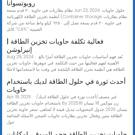
روبوتسوانا
نظام بطاريات في حاوية ٢٠ قدم بسعة Jun 23, 2024· حلول حاويات
أنظمة تخزين الطاقة الكهربائية (Container Storage نظام بطاريات
في حاوية ٢٠ قدم بسعة تصل إلى ٦٢٥٠ كيلو واط ساعة من شركة
كاتل "CATL" الصينية.
فعالية تكلفة حاويات تخزين الطاقة |
إنيرلوشن
Aug 29, 2024 · يُعد فهم أساسيات حاويات تخزين الطاقة أمرًا بالغ
الأهمية لفهم فعاليتها من حيث التكلفة. في جوهرها، حاويات تخزين
الطاقة هي أنظمة تخزن الطاقة المُنتَجة في وقت ما لاستخدامها لاحقًا.
أحدث ثورة في حلول الطاقة لديك باستخدام
حاويات
Apr 18, 2025 · /غير مصنف/أحدث ثورة في حلول الطاقة لديك
باستخدام حاويات تخزين الطاقة By زن موكس 18 نيسان 202518
نيسان 2025 جدول المحتويات تبديل قيمة لا تُضاهى: سعر حاوية تخزين
الطاقة متين وفعال: تخزين بطاريات حاويات الشحن الأسئلة الشائعة
حول
حاويات تخزين الطاقة حجم السوق ، إمكانات