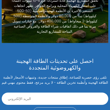
تحقق المشاريع الهجينة عادةً استردادًا في 6-10 سنوات اعتمادًا
على أسعار الكهرباء المحلية وبرامج الحوافز. تظهر اتجاهات
التسعير الأخيرة أن الأنظمة الهجينة القياسية (50-500
كيلوواط) تبدأ من 80،000 دولار والأنظمة المتوسطة (500
كيلوواط-2 ميجاواط) من 400،000 دولار، مع خيارات تمويل
مرنة بما في ذلك اتفاقيات شراء الطاقة والقروض الصناعية
المتاحة للمشاريع التجارية.
احصل على تحديثات الطاقة الهجينة
والكهروضوئية المتجددة
تلقى رؤى حصرية للصناعة، إطلاق منتجات جديدة، وتنبيهات الأسعار لأنظمة
الطاقة الهجينة وأنظمة تخزين الطاقة - لا بريد مزعج، فقط محتوى مهني قيم