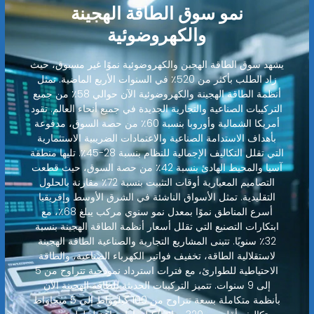
نمو سوق الطاقة الهجينة
والكهروضوئية
يشهد سوق الطاقة الهجين والكهروضوئية نموًا غير مسبوق، حيث
زاد الطلب بأكثر من 520٪ في السنوات الأربع الماضية. تمثل
أنظمة الطاقة الهجينة والكهروضوئية الآن حوالي 58٪ من جميع
التركيبات الصناعية والتجارية الجديدة في جميع أنحاء العالم. تقود
أمريكا الشمالية وأوروبا بنسبة 60٪ من حصة السوق، مدفوعة
بأهداف الاستدامة الصناعية والاعتمادات الضريبية الاستثمارية
التي تقلل التكاليف الإجمالية للنظام بنسبة 28-45٪. تليها منطقة
آسيا والمحيط الهادئ بنسبة 42٪ من حصة السوق، حيث قطعت
التصاميم المعيارية أوقات التثبيت بنسبة 72٪ مقارنة بالحلول
التقليدية. تمثل الأسواق الناشئة في الشرق الأوسط وإفريقيا
أسرع المناطق نموًا بمعدل نمو سنوي مركب يبلغ 68٪، مع
ابتكارات التصنيع التي تقلل أسعار أنظمة الطاقة الهجينة بنسبة
32٪ سنويًا. تتبنى المشاريع التجارية والصناعية الطاقة الهجينة
لاستقلالية الطاقة، تخفيف فواتير الكهرباء الصناعية، والطاقة
الاحتياطية للطوارئ، مع فترات استرداد نموذجية تتراوح من 5
إلى 9 سنوات. تتميز التركيبات الحديثة للطاقة الهجينة الآن
بأنظمة متكاملة بسعة تتراوح من 100 كيلوواط إلى 5 ميجاواط