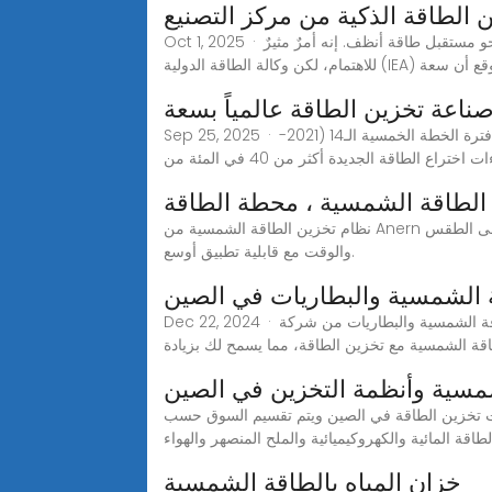
الطاقة الذكية من مركز التصنيع
Oct 1, 2025 · أهلاً بكم! هل تعلمون كيف يُثار الحديث عن الطاقة المستدامة هذه الأيام؟ حسناً، يُصبح تخزين الطاقة الذكي عاملاً رئيسياً في توجهنا نحو مستقبل طاقة أنظف. إنه أمرٌ مثيرٌ
 لكن وكالة الطاقة الدولية (IEA) تتوقع أن سعة
ناعة تخزين الطاقة عالمياً بسعة
Sep 25, 2025 · وأظهرت البيانات الرسمية الصادرة عن الهيئة الوطنية الصينية للطاقة أن معدات التكنولوجيا الجديدة في الصين تصدرت العالم خلال فترة الخطة الخمسية الـ14 (2021-
الطاقة الشمسية ، محطة الطاقة
نظام تخزين الطاقة الشمسية من Anern هو جهاز تخزين طاقة محمول وفعال يوفر أوضاع شحن متعددة مثل الطاقة الرئيسية والألواح الشمسية وما إلى ذلك. لا يقتصر على الطقس
والوقت مع قابلية تطبيق أوسع.
 الشمسية والبطاريات في الصين
Dec 22, 2024 · أحدث ثورة في استخدامك للطاقة مع أنظمة تخزين الطاقة الشمسية والبطاريات من شركة Shenzhen MooCoo Technology Co., Ltd. تدمج منتجاتنا المتطورة
اقة الشمسية مع تخزين الطاقة، مما يسمح لك بزيادة
لشمسية وأنظمة التخزين في الصين
 والتوقعات (2024 - 2029) يغطي التقرير مصنعي بطاريات تخزين الطاقة في الصين ويتم تقسيم السوق حسب
طاقة المائية والكهروكيميائية والملح المنصهر والهواء
خزان المياه بالطاقة الشمسية