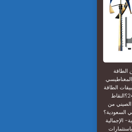
 الطاقة
المغناطيسي.
يقات الطاقة
الشمسية وانتشارها على مدى واسع. ما هي النقاط الشمسية الصينية الـ24؟النقاط
شعب الصيني من
ي السعودية؟
- الإجمالية
قته الإنتاجية نحو 1.2 غيغاواط، باستثمارات