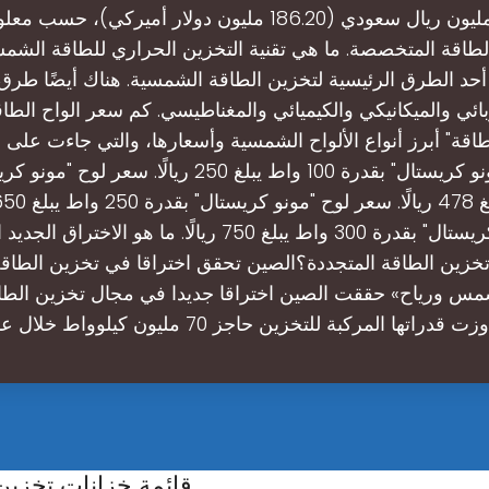
تخطّت 700 مليون ريال سعودي (186.20 مليون دولار أميركي)
لطاقة المتخصصة. ما هي تقنية التخزين الحراري للطاقة الش
أحد الطرق الرئيسية لتخزين الطاقة الشمسية. هناك أيضًا طر
بائي والميكانيكي والكيميائي والمغناطيسي. كم سعر الواح الط
قة" أبرز أنواع الألواح الشمسية وأسعارها، والتي جاءت على الن
سعر لوح "مونو كريستال" بقدرة 100 واط يبلغ 250 ريالًا. س
لوح "مونو كريستال" بقدرة 300 واط يبلغ 750 ريالًا. ما هو الا
خزين الطاقة المتجددة؟الصين تحقق اختراقا في تخزين الطاقة 
مس ورياح» حققت الصين اختراقا جديدا في مجال تخزين الطاق
 قدراتها المركبة للتخزين حاجز 70 مليون كيلوواط خلال عام 20
قائمة خزانات تخزين الطا