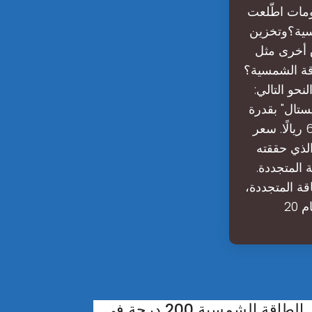
، حسب معلومات اطّلعت
مسية؟وتخزين
ق أخرى مثل
اقة الشمسية؟
حو التالي:
عر لوح "مونو كريستال" بقدرة
150 واط يبلغ 478 ريالًا. سعر لوح "مونو كريستال" بقدرة 250 واط يبلغ 650 ريالًا. سعر
ختراق الجديد الذي حققته
المتجددة.
ة المتجددة،
قة الشمسية 200 درجة في