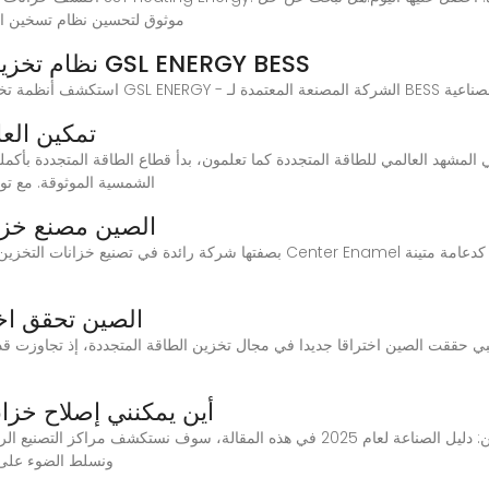
موثوق لتحسين نظام تسخين ال
نظام تخزين الطاقة الشمسية ٢٠٢٥ | شركة GSL ENERGY BESS
 والتجارية & الصناعية
تمكين الع
الشمسية الموثوقة. مع ت
الصين مصنع خزان
بصفتها شركة رائدة في تصنيع خزانات التخزين الصناعية من الفولاذ المقاوم ل
الصين تحقق اخت
أين يمكنني إصلاح خزا
أفضل 11 شركة مصنعة للألواح الشمسية في الصين: دليل الصناعة لعام 2025 في هذه المق
ونسلط الضوء على أفضل 15 شركة مصنعة للألواح