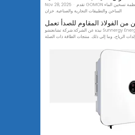
Nov 28, 2025 · تقدم GOMON مجموعة واسعة من خزانات الطاقة الشمسية لجميع أنواع التطبيقات. تتوفر خزانات الطاقة الشمسية لتخزين الماء الساخن وأنظمة تسخين الماء
الساخن والتطبيقات التجارية والصناعية. خزان
 من الفولاذ المقاوم للصدأ تعمل
نبذة عن الشركة:شركة تشانغتشو Sunnergy Energy Technology Co., Ltd. تعمل بشكل خاص في مجال البحث والتطوير وإنتاج وبيع سخانات المياه الشمسية، وجمعات الطاقة