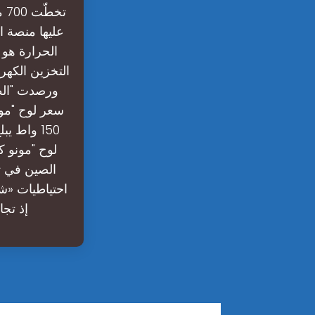
عليها منصة ا
الحرارة هو 
التخزين الكهر
ورصدت "الطا
الصين في ت
احتياطيات «ش
إذ تجاوزت