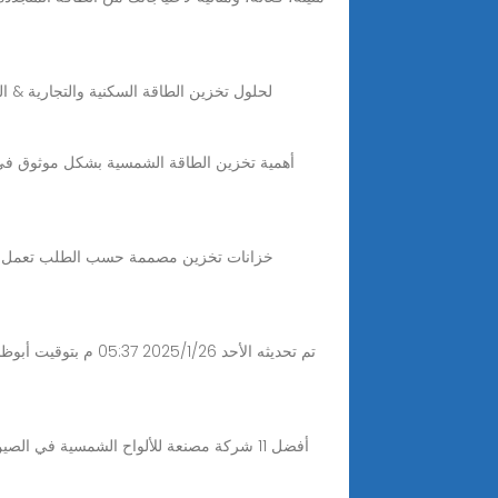
Aug 5, 2025 · استكشف أنظمة تخزين البطاريات الشمسية 2025 من GSL ENERGY - الشركة المصنعة المعتمدة لـ BESS لحلول تخزين الطاقة السكنية