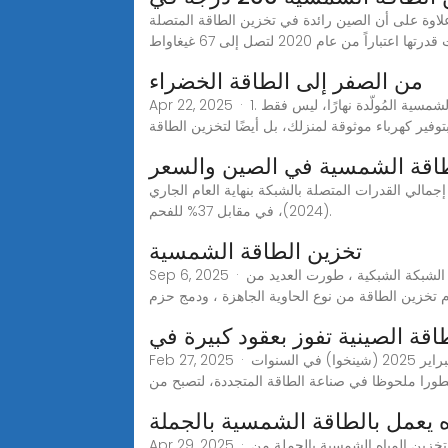
لتقرير، بلغ حجم الاستثمار في مشاريع طاقة الرياح والطاقة الشمسية في الصين 140 مليار دولار في عام 2023، علاوة على أن الصين رائدة في تخزين الطاقة المتصلة
اراً من عام 2020 لتصل إلى 67 غيغاواط
من الصفر إلى الطاقة الخضراء
Apr 22, 2025 · 1. الفوائد الاقتصادية: توفير في فواتير الكهرباء واستثمار ذكي تتيح لك خزانة تخزين الطاقة الشمسية الاستفادة القصوى من الطاقة الشمسية المُولّدة نهارًا، ليس فقط
توفير كهرباء موثوقة لمنزلك، بل أيضًا لتخزين الطاقة
طاقة الشمسية في الصين والسعر
 الصيني قد توقع في تقريره السنوي أن كهرباء الطاقة الشمسية والرياح في الصين ستشكّل نحو 40% من إجمالي القدرات المتصلة بالشبكة بنهاية العام الجاري
(2024)، في مقابل 37% للفحم.
تخزين الطاقة الشمسية
Sep 6, 2025 · من أجل محادثة الطاقة الخاصة بالطاقة الاحتياطية وقطع الذروة في جزر الطاقة الصناعية والتجارية الكبيرة خارج الشبكة ، وجانب الشبكة الشبكية ، طورت العديد من
تخزين الطاقة من نوع الحاوية الجاهزة ، ودمج حزم
قة الصينية تفوز بعقود كبيرة في
Feb 27, 2025 · شركات تخزين الطاقة الصينية تفوز بعقود كبيرة في أسواق الطاقة المتجددة بالشرق الأوسط في بداية عام 2025-بكين 27 فبراير 2025 (شينخوا) في السنوات
ورا ملحوظا في صناعة الطاقة المتجددة، لتصبح من
 يعمل بالطاقة الشمسية بالجملة
Apr 29, 2025 · اكتشف خزانات تخزين المياه الشمسية بالجملة من SST Heating Energy. متينة، فعّالة، ومثالية لاحتياجاتك من الطاقة المتجددة. احصل عليها اليوم!هل تبحث عن حل