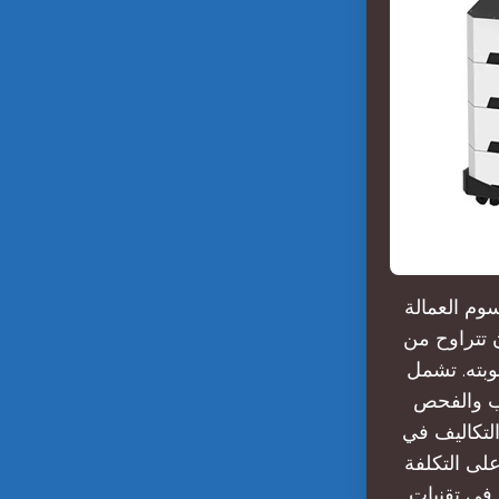
وم العمالة
ن تتراوح من
صعوبته. تشمل
يب والفحص
التكاليف في
 على التكلفة
م في تقنيات