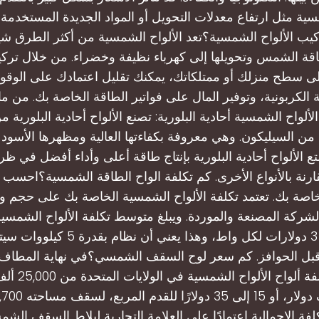
سية مثل ارتفاع معدلات التحويل أو المواد الجديدة المستخدمة ل
كيب الألواح الشمسية؟تعد الألواح الشمسية من أكثر الطرق شيوع
قة الشمس وتحويلها إلى كهرباء نظيفة وخضراء. من خلال تركيب
 سطح منزلك أو ممتلكاتك، يمكنك تقليل اعتمادك على الوقود
لكربونية، وتوفير المال على فواتير الطاقة الخاصة بك. من ماذ
شمسية؟1. الألواح الشمسية أحادية البلورية: تصنع الألواح أحادية البلورية 
من السيليكون. وهي معروفة بكفاءتها العالية ومظهرها الأسود ال
متع الألواح أحادية البلورية بإنتاج طاقة أعلى وأداء أفضل في ظ
رنة بالأنواع الأخرى. كم تكلفة الواح الطاقة الشمسية؟احسب تك
اصة بك. تعتمد تكلفة الألواح الشمسية الخاصة بك على حجم و
الشركة المصنعة والموردة. ويبلغ متوسط ​​تكلفة الألواح الشمسية
قبل الحوافز. كم سعر لوح السقف الشمسي؟في نهاية المطاف،
متوسط ​​تكلفة ألواح
فة الإجمالية اعتمادًا على العلامة التجارية لبلاط السقف ال