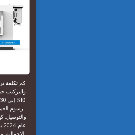
كم تكلفة تر
والتركيب جزء
رسوم العما
والتوصيل. كي
عا
الإجمالية. م