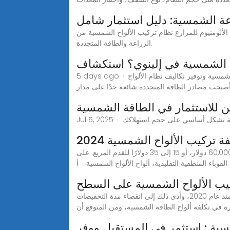
عة الشمسية: دليل استثمار شامل
ألواح الشمسية من Grace Solar للمزارع يوفر حلولًا عالية الكفاءة لمشاريع
الزراعة والطاقة المتجددة.
اح الشمسية في إلينوي؟ استكشاف
5 days ago · اكتشف متوسط تكلفة الألواح الشمسية في إلينوي، بما في ذلك التسعير لكل واط والحوافز. تعرف على كيفية استخدام الطاقة الشمسية وتوفير تكاليف نظام الألواح
بحت مصادر الطاقة المتجددة شائعة جدًا على مدار
ين للاستثمار في الطاقة الشمسية
ة تركيب الألواح الشمسية 2024
تكلفة تركيب سقف من الألواح الشمسية يتراوح متوسط تكلفة تركيب الألواح الشمسية في الولايات المتحدة بين 25,000 دولار و60,000 دولار، أو 15 إلى 35 دولارًا للقدم المربع. على
قوباء المنطقية التقليدية، ألواح الألواح الشمسية - أ
كيب الألواح الشمسية على السطح
أسعار تركيب الطاقة الشمسية على الأسطح قد تشهد زيادة في 2022 تأثّرت سلاسل التوريد العالمية بتداعيات تفشّي وباء كوفيد-19 منذ عام 2020، وأدى ذلك إلى انقضاء مدة التخفيضات
رة في تكلفة ألواح الطاقة الشمسية، ومن المتوقع أن
مسية : استثمر في المستقبل ووفر