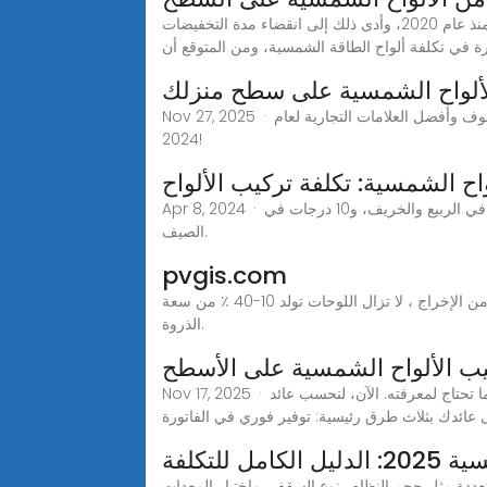
أسعار تركيب الطاقة الشمسية على الأسطح قد تشهد زيادة في 2022 تأثّرت سلاسل التوريد العالمية بتداعيات تفشّي وباء كوفيد-19 منذ عام 2020، وأدى ذلك إلى انقضاء مدة التخفيضات
رة في تكلفة ألواح الطاقة الشمسية، ومن المتوقع أن
لألواح الشمسية على سطح منزلك
Nov 27, 2025 · اكتشف كيفية تركيب الألواح الشمسية على سطح منزلك من خلال دليلنا النهائي. تعرف على خيارات تركيب الألواح الشمسية والرفوف وأفضل العلامات التجارية لعام
2024!
واح الشمسية: تكلفة تركيب الألواح
Apr 8, 2024 · على سبيل المثال، إذا كان الموقع عند 40 درجة شمالًا، فيجب أن يكون ميل اللوحة الشمسية 40 درجة في الشتاء، و25 درجة في الربيع والخريف، و10 درجات في
الصيف.
pvgis.com
تعمل الألواح الشمسية في الواقع بشكل أفضل في ظروف رائعة ومشمسة من الطقس الحار. في حين أن الأيام الغائمة تقلل من الإخراج ، لا تزال اللوحات تولد 10-40 ٪ من سعة
الذروة.
يب الألواح الشمسية على الأسطح
Nov 17, 2025 · هل يُمكن تركيب ألواح شمسية على الأسطح؟ استكشف دليلنا الشامل حول ألواح الطاقة الشمسية على الأسطح لمعرفة كل ما تحتاج لمعرفته. الآن، لنحسب عائد
عائدك بثلاث طرق رئيسية: توفير فوري في الفاتورة
 للتكلفة