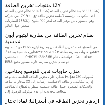
منتجات تخزين الطاقة LZY
نظام تحويل الطاقة BESS (PCS) يعد نظام تحويل الطاقة BESS (PCS)
من شركة LZY Energy أحد المكونات الرئيسية لأنظمة تخزين طاقة
البطاريات (BESS)، وهو المسؤول عن توفير الطاقة لنحو 100 مليون
شخص حول العالم.
نظام تخزين الطاقة من بطارية ليثيوم أيون
شمسية
جودة الحاوية BESS من المصنع, نظام تخزين الطاقة من بطارية ليثيوم
أيون شمسية بطاقة 2MWH-5MWH مع حاويات بطارية بطاقة 2.5MW,
شنتشن,Jness0-5015b,2.5-3.65 فولتبشكل عام ، Container
BESS هو نظام تخزين بطارية حاوية متطور يجمع
منزل حاويات قابل للتوسيع بجناحين
تغطي حلول تخزين الطاقة الخاصة بمجموعة Huijue (30 كيلووات
ساعة إلى 30 ميجاوات ساعة) إدارة التكاليف، والطاقة الاحتياطية،
والشبكات الصغيرة. حلول طاقة شمسية متطورة لقطاع الاتصالات.
لمعالجة محدودية أو عدم موثوقية الوصول إلى
ازدهار تخزين الطاقة في أستراليا: لماذا تختار