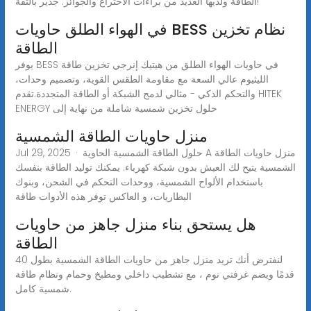
الطاقة ولديها العديد من براءات الاختراع والجوائز. جدير بالثقة!
في الهواء الطلق حاويات BESS نظام تخزين
الطاقة
يوفر BESS في حاويات الهواء الطلق من هيتيك إنرجي تخزين طاقة
الليثيوم عالي السعة مع مقاومة الطقس القوية، وتصميم وحدات،
والتحكم الذكي - مثالي لدمج الشبكة أو الطاقة المتجددة.تقدم HITEK
ENERGY حلول تخزين شمسية شاملة من نهاية إلى
منزل حاويات الطاقة الشمسية
Jul 29, 2025 · حلول الطاقة الشمسية الحاوية A منزل حاويات الطاقة
الشمسية يتيح لك العيش بدون شبكة كهرباء. يمكنك توليد الطاقة بنفسك
باستخدام الألواح الشمسية، ووحدات التحكم في الشحن، وبنوك
البطاريات، و العاكس توفر هذه الأدوات طاقة
هل يستحق بناء منزل جاهز من حاويات
الطاقة
لنفترض أنك تريد منزل جاهز من حاويات الطاقة الشمسية بطول 40
قدمًا ويضم غرفتي نوم ، مع تشطيب داخلي ومطبخ وحمام ونظام طاقة
شمسية كامل.