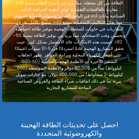
الطاقة من كل محطة، مما يزيد من إخراج النظام بنسبة 38٪
مقارنة بالعاكسات التقليدية. توفر أنظمة المراقبة الذكية
الصناعية بيانات أداء في الوقت الفعلي وتنبيهات الصيانة التنبؤية،
مما يقلل التكاليف التشغيلية بنسبة 42٪. يسمح تكامل تخزين
البطاريات في حاويات للمحطات الهجينة بتوفير طاقة احتياطية
وتحسين وقت الاستخدام، مما يزيد من توفير الطاقة بنسبة 65-
82٪. حسنت هذه الابتكارات عائد الاستثمار بشكل كبير، حيث
تحقق المشاريع الهجينة عادةً استردادًا في 6-10 سنوات اعتمادًا
على أسعار الكهرباء المحلية وبرامج الحوافز. تظهر اتجاهات
التسعير الأخيرة أن الأنظمة الهجينة القياسية (50-500
كيلوواط) تبدأ من 80،000 دولار والأنظمة المتوسطة (500
كيلوواط-2 ميجاواط) من 400،000 دولار، مع خيارات تمويل
مرنة بما في ذلك اتفاقيات شراء الطاقة والقروض الصناعية
المتاحة للمشاريع التجارية.
احصل على تحديثات الطاقة الهجينة
والكهروضوئية المتجددة