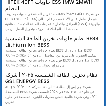
HITEK 40FT حاويات ESS 1MW 2MWH
النظام
نظام تخزين الطاقة في حاويات بطارية 1MW 2MWH 40FT من شركة
HITEK ENERGY (BESS) هو حل شامل عالي الأداء مصمم على نطاق
المرافق والتجارية. تطبيقات الطاقة المتجددة الصناعية (C& I) والهجينة.
صمم هذا النظام لحلاقة الذروة ، وتحويل الحمل ، ودمج
نظام حاويات تخزين الطاقة الشمسية BESS
Llithium Ion BESS
نظام حاويات تخزين الطاقة الشمسية BESS Llithium Ion BESS
100Kw 240Kw 54 مع ip،، يمكنك الحصول على مزيد من التفاصيل
حول نظام حاويات تخزين الطاقة الشمسية BESS Llithium Ion BESS
100Kw 240Kw 54 مع ip، من موقع الجوال
نظام تخزين الطاقة الشمسية ٢٠٢٥ | شركة
GSL ENERGY BESS
Aug 5, 2025 · 5. شركة جي إس إل للطاقة – الرائدة الشركة
المصنعة لـ BESS في 2025 تأسست شركة GSL ENERGY في عام
2011، وهي شركة عالمية لتصنيع بطاريات الليثيوم متخصصة في حلول
تخزين