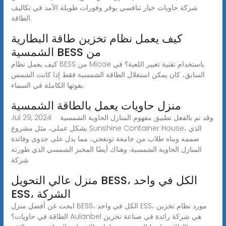
شركة حاويات خيار تنافسي يوفر وفورات طويلة الأمد في تكاليف
الطاقة.
كيف يعمل نظام تخزين طاقة البطارية
الشمسية BESS من
كيف يعمل نظام BESS من Micoe باستخدام تقنية تغيير اللعبة؟ في
السابق، كان يمكن استغلال الطاقة الشمسية فقط إذا كانت الشمس
بقوتها الكاملة في السماء.
منزل حاويات يعمل بالطاقة الشمسية
Jul 29, 2024 · وقد تم بالفعل تطبيق مفهوم المنازل الحاوية الشمسية
بشكل عملي، مثل مشروع Sunshine Container House، الذي
صممه وبناه طلاب من جامعة تونغجي، مما يدل على جدوى وفائدة
المنازل الحاوية الشمسية. وهناك أيضًا المخبز الشمسي الذي طورته
شركة
منزل عالي التحويل BESS، الكل في واحد
ESS، الشركة
ابحث عن أفضل منزل BESS، الكل في واحد ESS، مورد نظام تخزين
الطاقة في حاويات؟ Aulanbel هي شركة رائدة في صناعة تخزين