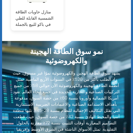
منازل حاويات الطاقة
الشمسية القابلة للطي
في باكو للبيع بالجملة
نمو سوق الطاقة الهجينة
والكهروضوئية
يشهد سوق الطاقة الهجين والكهروضوئية نموًا غير مسبوق، حيث
زاد الطلب بأكثر من 520٪ في السنوات الأربع الماضية. تمثل
أنظمة الطاقة الهجينة والكهروضوئية الآن حوالي 58٪ من جميع
التركيبات الصناعية والتجارية الجديدة في جميع أنحاء العالم. تقود
أمريكا الشمالية وأوروبا بنسبة 60٪ من حصة السوق، مدفوعة
بأهداف الاستدامة الصناعية والاعتمادات الضريبية الاستثمارية
التي تقلل التكاليف الإجمالية للنظام بنسبة 28-45٪. تليها منطقة
آسيا والمحيط الهادئ بنسبة 42٪ من حصة السوق، حيث قطعت
التصاميم المعيارية أوقات التثبيت بنسبة 72٪ مقارنة بالحلول
التقليدية. تمثل الأسواق الناشئة في الشرق الأوسط وإفريقيا