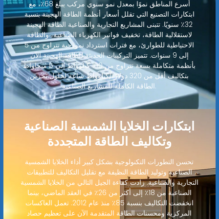
أسرع المناطق نموًا بمعدل نمو سنوي مركب يبلغ 68٪، مع
ابتكارات التصنيع التي تقلل أسعار أنظمة الطاقة الهجينة بنسبة
32٪ سنويًا. تتبنى المشاريع التجارية والصناعية الطاقة الهجينة
لاستقلالية الطاقة، تخفيف فواتير الكهرباء الصناعية، والطاقة
الاحتياطية للطوارئ، مع فترات استرداد نموذجية تتراوح من 5
إلى 9 سنوات. تتميز التركيبات الحديثة للطاقة الهجينة الآن
بأنظمة متكاملة بسعة تتراوح من 100 كيلوواط إلى 5 ميجاواط
بتكاليف أقل من 320 دولارًا/كيلوواط ساعة لحلول تخزين
الطاقة الكاملة للمشاريع الصناعية.
ابتكارات الخلايا الشمسية الصناعية
وتكاليف الطاقة المتجددة
تحسن التطورات التكنولوجية بشكل كبير أداء الخلايا الشمسية
الصناعية وتوليد الطاقة النظيفة مع تقليل التكاليف للتطبيقات
التجارية والصناعية. زادت كفاءة الجيل التالي من الخلايا الشمسية
الصناعية من 18٪ إلى أكثر من 26٪ في العقد الماضي، بينما
انخفضت التكاليف بنسبة 85٪ منذ عام 2012. تعمل العاكسات
المركزية ومحسنات الطاقة المتقدمة الآن على تعظيم حصاد