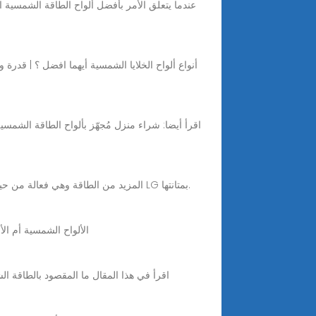
أنواع ألواح الخلايا الشمسية أيهما افضل ؟ | قدرة 
Nov 17, 2023 · الألواح الشمسية Longi مقابل الألواح الشمسية LG - أيهما أفضل: تولد الألواح Longi المزيد من الطاقة وهي فعالة من حيث التكلفة بينما تشتهر الألواح LG بمتانتها.
Mar 26, 2024 · الألواح الشمسية أم الألواح
اقرأ في هذا المقال ما المقصود بالطاقة ال