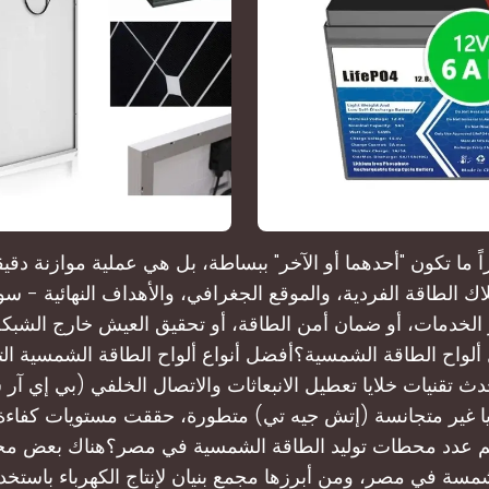
دراً ما تكون "أحدهما أو الآخر" ببساطة، بل هي عملية موازنة دقي
اك الطاقة الفردية، والموقع الجغرافي، والأهداف النهائية - سو
ر الخدمات، أو ضمان أمن الطاقة، أو تحقيق العيش خارج الشبكة 
لواح الطاقة الشمسية؟أفضل أنواع ألواح الطاقة الشمسية التي 
ث تقنيات خلايا تعطيل الانبعاثات والاتصال الخلفي (بي إي آر
ايا غير متجانسة (إتش جيه تي) متطورة، حققت مستويات كفاءة 
2%. كم عدد محطات توليد الطاقة الشمسية في مصر؟هناك بعض مح
مسة في مصر، ومن أبرزها مجمع بنيان لإنتاج الكهرباء باستخد