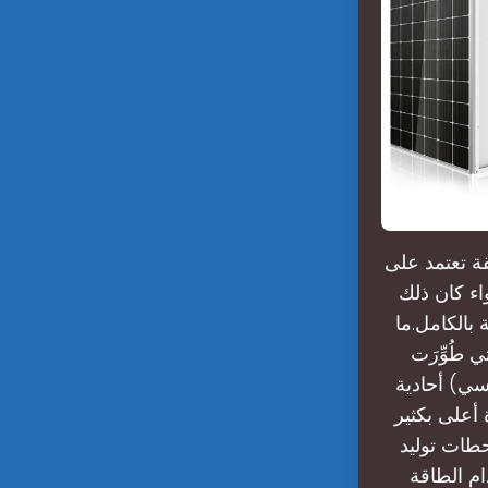
قة تعتمد على
اء كان ذلك
بالكامل.ما
طُوِّرَت
 سي) أحادية
أعلى بكثير
طات توليد
ام الطاقة