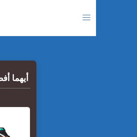
أيهما أف