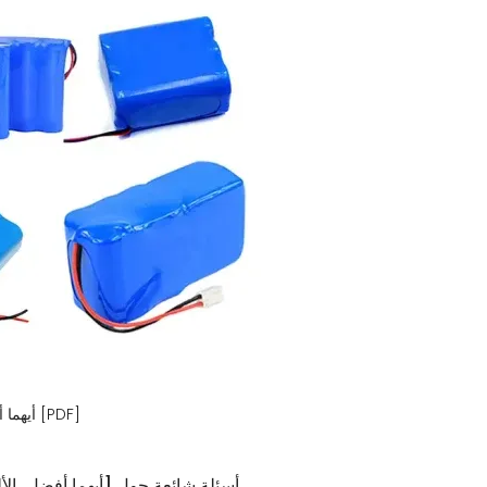
أيهما أفضل، الألواح الشمسية أم توليد الطاقة الشمسية؟ [PDF]
6 أسئلة شائعة حول [أيهما أفضل، ال