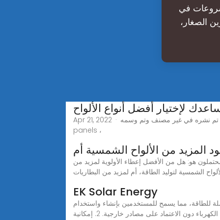
لمشروعات في
ين الصغار،
Apr 21, 2022 · هذا القيد تم نشره في غير مصنف وتم وسمه best solar ، best solar panel ، Best Solar panels 2022 ، how to choose solar panels ، why solar
panels ،
 المزيد من الألواح الشمسية أم
حتملون هو: هل من الأفضل إعطاء الأولوية لمزيد من
ألواح الشمسية لتوليد الطاقة، أم لمزيد من البطاريات
EK Solar Energy
لحلول خارج الشبكة استقلالية كاملة للطاقة، مما يسمح للمستخدمين بإنشاء واستخدام
الكهرباء دون الاعتماد على مصادر خارجية. 2. إمكانية