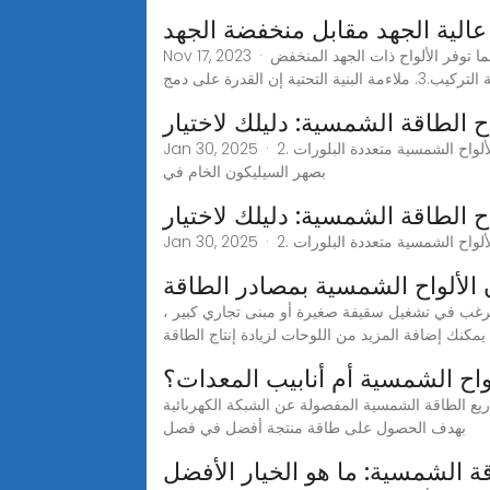
عالية الجهد مقابل منخفضة الجهد
Nov 17, 2023 · الألواح الشمسية ذات الجهد العالي مقابل الألواح الشمسية ذات الجهد المنخفض: توفر الألواح ذات الجهد العالي المزيد من الطاقة، بينما توفر الألواح ذات الجهد المنخفض
ءمة البنية التحتية إن القدرة على دمج
اح الطاقة الشمسية: دليلك لاختيار
Jan 30, 2025 · 2. الألواح الشمسية متعددة البلورات (Polycrystalline Solar Panels) تُصنع الألواح متعددة البلورات من عدة بلورات سيليكون مُدمجة معًا ، حيث تبدأ عملية التصنيع
بصهر السيليكون الخام في
اح الطاقة الشمسية: دليلك لاختيار
الألواح الشمسية بمصادر الطاقة
 ترغب في تشغيل سقيفة صغيرة أو مبنى تجاري كبير ،
يمكنك إضافة المزيد من اللوحات لزيادة إنتاج الطاقة
واح الشمسية أم أنابيب المعدات؟
 المفصولة عن الشبكة الكهربائية (Off-grid PV systems) قد يتم تغيير زاوية الميل (Tilt Angle) برفعها قليلاً (10-15 درجة) عن زاوية الميل الأمثل، وذلك
بهدف الحصول على طاقة منتجة أفضل في فصل
قة الشمسية: ما هو الخيار الأفضل