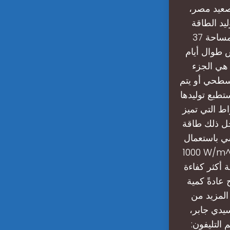
وان في صعيد مصر،
 هو مجمع توليد الطاقة
الشمسية في أسوان؟يقام مجمع توليد الطاقة الشمسة في أسوان على مساحة 37
 طوال أيام
يون يورو. الألواح هي الجزء
سطحي أو يتم
تطبع توليدها
ط التي تميز
جل ذلك طاقة
سي باستعمال
1000 W/m^2 اي ما يساوي 1 Kw/m^2 . أيهما أفضل طاقة الرياح أم الطاقة الشمسية؟
 أكثر كفاءة
عادةً كمية
المزيد من
يدي جابر،
التليفون: