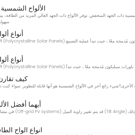
الألواح الشمسية 
سهولة التركيب.3. ملا
أنواع ألو
أنواع ألو
Poly) تُصنع الألواح متعددة البلورات من عدة بلورات سيليكون مُدمجة معًا ، حيث تبدأ
كيف تقارن 
 الأخرى؟شيء رائع آخر في الألواح الشمسية هو أنها قابلة للتطوير. سواء كنت
أيهما أفضل الأل
في مشاريع الطاقة الشمسية
انواع الواح الطا