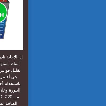
إن الإجابة نا
أنماط استهل
تقليل فواتي
هي أفضل أ
باستخدام أحد
البلورة وخل
من 0
الطاقة الش