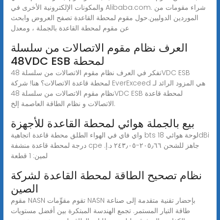
والمكونات الإلكترونية الأخرى في Alibaba.com. شراء مقومات من
الموردين الدوليين.حول مقوم لمحطة القاعدة تصفح العروض وابحث
عن مقوم لمحطة القاعدة بالجملة ، ومعدل
العرف نظام مقوم الاتصالات من سلسلة
48VDC ESB لمحطة
تفكر في العرف نظام مقوم الاتصالات من سلسلة 48VDC ESB
لمحطة قاعدة الاتصالات؟ هنا! شركة EverExceed هي المزود الرائد لـ
نظام مقوم الاتصالات من سلسلة 48VDC ESB لمحطة قاعدة
الاتصالات و نظام الطاقة العاصمة إلخ.
بيع بالجملة هوائي لمحطة القاعدة للأجهزة
واي فاي في الهواء الطلق محطة قاعدة اتجاهية bts لوحة هوائي 18dBi
درجة لمحطة قاعدة منشفة cpe جاهز للشحن ‏٢٠٥٫٦٦-‏٢٤٣٫٠٥ د.إ.‏
لمين: 1 قطعة
نظام تصحيح الطاقة لمحطة القاعدة لشركة
الصين
مقوم NASN تقوم مقوِّمات NASN بإحضار تقنية متقدمة إلى صناعة
طاقة التيار المستمر. تجمع الهندسة المبتكرة بين أفضل مستويات