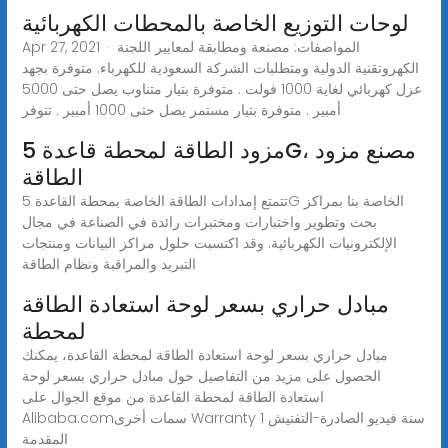
لوحات التوزيع الخاصة بالمحطات الكهربائية
Apr 27, 2021 · المواصفات: مصنعة ومطابقة لمعايير اللجنة
الكهروتقنية الدولية ومتطلبات الشركة السعودية للكهرباء. متوفرة بجهد
عزل كهربائي لغاية 1000 فولت . متوفرة بتيار متناوب يصل حتى 5000
أمبير . متوفرة بتيار مستمر يصل حتى 1000 أمبير . تتوفر
مزود الطاقة لمحطة قاعدة 5G، مصنع مزود
الطاقة
تتمتع إمدادات الطاقة الخاصة بمحطة القاعدة 5G الخاصة بنا بمراكز
بحث وتطوير واختبارات ومختبرات رائدة في الصناعة في مجال
الإلكترونيات الكهربائية. وقد اكتسبت حلول مراكز البيانات ومنتجات
التبريد والمراقبة ونظام الطاقة
مبادل حراري بسعر لوحة استعادة الطاقة
لمحطة
مبادل حراري بسعر لوحة استعادة الطاقة لمحطة القاعدة، يمكنك
الحصول على مزيد من التفاصيل حول مبادل حراري بسعر لوحة
استعادة الطاقة لمحطة القاعدة من موقع الجوال على
Alibaba.comسمات أخرى Warranty 1 سنة فيديو الصادرة-التفتيش
المقدمة