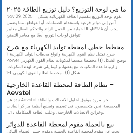
ما هي لوحة التوزيع؟ دليل توزيع الطاقة ٢٠٢٥
Nov 29, 2025 · تقوم لوحة التوزيع بتقسيم الطاقة الكهربائية بشكل
آمن إلى دوائر فرعية باستخدام الصمامات أو القواطع، مما يضمن
حماية من الحمل الزائد والتحكم الفعال.معايير UL وNEMA يجب أن
تتوافق لوحات التوزيع أيضًا مع معايير التصنيع
مخطط خطي لمحطة توليد الكهرباء مع شرح
1. شرح تمثيل نظم القوي الكهربية وانواع محطات التوليد الكهربية
Power يوضح الشكل (1) مخططا مبسطا لمكونات نظام القوي الكهربي
و ارتباط هذه المكونات مع بعضها. و فيما يلي شرحا لهذه المكونات.
شكل (1) : مخطط لنظام القوي الكهربي. 1-1
نظام الطاقة لمحطة القاعدة الخارجية –
Aevstel
نبذة عن Aevstel نحن مزود موثوق لحلول الاتصالات والطاقة
المخصصة. نحن متخصصون في تصميم وتصنيع أنظمة مراكز البيانات
ICT، وخزائن الاتصالات الخارجية، وعلب الطاقة المتكاملة.
بيع بالجملة مقوم لمحطة القاعدة للدوائر
ابحث عن مقوم لمحطة القاعدة بالجملة ومقوم جسر الصمام الثنائي