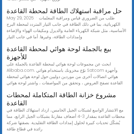
حل مراقبة استهلاك الطاقة لمحطة القاعدة
May 29, 2025 · طلب من الضروري قياس ومراقبة المعلمات
الكهربائية، بما في ذلك الطاقة في جانب التيار المتردد لمحطة البرج
الأساسية، مثل شبكة الكهرباء العامة والديزل ومكيفات الهواء والإضاءة
وإمدادات الطاقة، وغيرها. أما في جانب التيار
بيع بالجملة لوحة هوائي لمحطة القاعدة
للأجهزة
ابحث عن مجموعات لوحة هوائي لمحطة القاعدة بالجملة على
Alibaba.com. نوّع مخزونك باستخدام هوائي Satcom وأجهزة
هوائي اتصالات أخرى من موردين دوليين.حول لوحة هوائي لمحطة
القاعدة تصفح العروض ، وتحقق من المواصفات ، واشتر لوحة هوائي
مشروع خزانة الطاقة المتكاملة لمحطات
القاعدة
مع الانتشار الواسع لشبكات الجيل الخامس، ازداد استهلاك الطاقة في
محطات القاعدة بمقدار 3-4 أضعاف مقارنةً بشبكات الجيل الرابع، مما
يُشكّل تحديات كبيرة لحلول إمدادات الطاقة التقليدية. بصفتها شركة
رائدة في قطاع طاقة