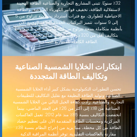
32٪ سنويًا. تتبنى المشاريع التجارية والصناعية الطاقة الهجينة
لاستقلالية الطاقة، تخفيف فواتير الكهرباء الصناعية، والطاقة
الاحتياطية للطوارئ، مع فترات استرداد نموذجية تتراوح من 5
إلى 9 سنوات. تتميز التركيبات الحديثة للطاقة الهجينة الآن
بأنظمة متكاملة بسعة تتراوح من 100 كيلوواط إلى 5 ميجاواط
بتكاليف أقل من 320 دولارًا/كيلوواط ساعة لحلول تخزين
الطاقة الكاملة للمشاريع الصناعية.
ابتكارات الخلايا الشمسية الصناعية
وتكاليف الطاقة المتجددة
تحسن التطورات التكنولوجية بشكل كبير أداء الخلايا الشمسية
الصناعية وتوليد الطاقة النظيفة مع تقليل التكاليف للتطبيقات
التجارية والصناعية. زادت كفاءة الجيل التالي من الخلايا الشمسية
الصناعية من 18٪ إلى أكثر من 26٪ في العقد الماضي، بينما
انخفضت التكاليف بنسبة 85٪ منذ عام 2012. تعمل العاكسات
المركزية ومحسنات الطاقة المتقدمة الآن على تعظيم حصاد
الطاقة من كل محطة، مما يزيد من إخراج النظام بنسبة 38٪
مقارنة بالعاكسات التقليدية. توفر أنظمة المراقبة الذكية