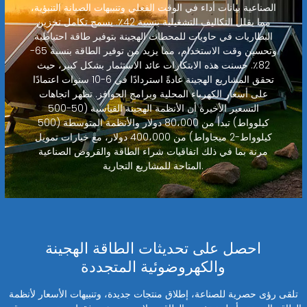
الصناعية بيانات أداء في الوقت الفعلي وتنبيهات الصيانة التنبؤية،
مما يقلل التكاليف التشغيلية بنسبة 42٪. يسمح تكامل تخزين
البطاريات في حاويات للمحطات الهجينة بتوفير طاقة احتياطية
وتحسين وقت الاستخدام، مما يزيد من توفير الطاقة بنسبة 65-
82٪. حسنت هذه الابتكارات عائد الاستثمار بشكل كبير، حيث
تحقق المشاريع الهجينة عادةً استردادًا في 6-10 سنوات اعتمادًا
على أسعار الكهرباء المحلية وبرامج الحوافز. تظهر اتجاهات
التسعير الأخيرة أن الأنظمة الهجينة القياسية (50-500
كيلوواط) تبدأ من 80،000 دولار والأنظمة المتوسطة (500
كيلوواط-2 ميجاواط) من 400،000 دولار، مع خيارات تمويل
مرنة بما في ذلك اتفاقيات شراء الطاقة والقروض الصناعية
المتاحة للمشاريع التجارية.
احصل على تحديثات الطاقة الهجينة
والكهروضوئية المتجددة
تلقى رؤى حصرية للصناعة، إطلاق منتجات جديدة، وتنبيهات الأسعار لأنظمة