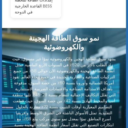
القاعدة الخارجية BESS
في الدوحة
نمو سوق الطاقة الهجينة
والكهروضوئية
يشهد سوق الطاقة الهجين والكهروضوئية نموًا غير مسبوق، حيث
زاد الطلب بأكثر من 520٪ في السنوات الأربع الماضية. تمثل
أنظمة الطاقة الهجينة والكهروضوئية الآن حوالي 58٪ من جميع
التركيبات الصناعية والتجارية الجديدة في جميع أنحاء العالم. تقود
أمريكا الشمالية وأوروبا بنسبة 60٪ من حصة السوق، مدفوعة
بأهداف الاستدامة الصناعية والاعتمادات الضريبية الاستثمارية
التي تقلل التكاليف الإجمالية للنظام بنسبة 28-45٪. تليها منطقة
آسيا والمحيط الهادئ بنسبة 42٪ من حصة السوق، حيث قطعت
التصاميم المعيارية أوقات التثبيت بنسبة 72٪ مقارنة بالحلول
التقليدية. تمثل الأسواق الناشئة في الشرق الأوسط وإفريقيا
أسرع المناطق نموًا بمعدل نمو سنوي مركب يبلغ 68٪، مع
ابتكارات التصنيع التي تقلل أسعار أنظمة الطاقة الهجينة بنسبة