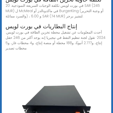
في بورت لويس تكلفة الوجبات السريعة النموذجية: 20 SAR (245
MUR) ل McMeal في ماكدونالدز أو BurgerKing (أو وجبة التحرير
والسرد مماثلة) ، و 6.00 SAR (74 MUR) لتشيز برجر.
إنتاج البطاريات في بورت لويس
أحدث المعلومات عن تشغيل محطة تخزين الطاقة في بورت لويس.
2024· تقول لجنة تنظيم النفط في نيجيريا إنه يوجد أكثر من 246 حقل
إنتاج، و2.777 أنبوبًا، و188 محطة أو منصة إنتاج، و4 محطات غاز، و5
محطات تصدير