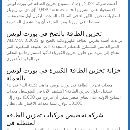
مستودع تخزين الطاقة في بورت لويس Aug 1, 2023· أعلنت شركة
"إي دي بي رينوبلز" (EDP Renewables) الاستحواذ على مشروع
لبطاريات تخزين الكهرباء في المملكة المتحدة، ليكون أول مشروعاتها
المستقلة في أوروبا. ومن المتوقع أن يبدأ تشغيل المشروع
تخزين الطاقة بالضخ في بورت لويس
WEBMay 3, 2023· تزايدت أهمية تخزين الطاقة الكهرومائية بالضخ مع
النمو العالمي المتسارع للمصادر المتجددة ذات الطبيعة المتغيرة، التي
تحتاج إلى مزيد من حلول تخزين الكهرباء لتأكيد استمرارها مع التخلي
عن الوقود الأحفوري.
خزانة تخزين الطاقة الكبيرة في بورت لويس
بالجملة
معدات تخزين الطاقة في بورت لويس ما هي تكلفة البدء في بدء
تشغيل حلول تخزين الطاقة؟ اكتشف الآن! في المتوسط، معدات
النماذج الأولية على نطاق صغير يمكن أن تتراوح من 10,000 دولار إلى
50,000 دولار، بينما معدات الاختبار على نطاق
شركة تخصيص مركبات تخزين الطاقة
المتنقلة في
أحدث المعلومات عن تشغيل محطة تخزين الطاقة في بورت لويس 4