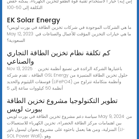
إس إيه) خيار ا لاستخدام تقنية قوة الطفو لتخزين الكهرباء، يمكنه خفض
التكلفة إلى 50-100
EK Solar Energy
ما هي الشركات الموجودة في شركات تخزين الطاقة في بورت لويس؟
May 12, 2023· ما هي خيارات التخزين المؤقت للأعمال والصناعات في
السعودية؟
كم تكلفة نظام تخزين الطاقة التجاري
والصناعي
Nov 13, 2025 · باعتبارها الشركة الرائدة في تصنيع أنظمة تخزين
الطاقة ، تقدم شركة GSL Energy حلول تخزين الطاقة المتميزة من
فوسفات الليثيوم والحديد (LiFePO4) وأنظمة متكاملة تتراوح من
أنظمة 50 كيلووات ساعة إلى 5
تطوير التكنولوجيا مشروع تخزين الطاقة
ببورت لويس
سياسة دعم مشروع تخزين الطاقة في بورت لويس May 9, 2024· من
بين اهتمامات مركز الطاقة الخضراء، تخزين الكهرباء للاستعمالات
المنزلية، ومن هنا يعمل باحثوه على مشروع بعنوان ليسول باور (LI-
SOL Power Wall)، وهو