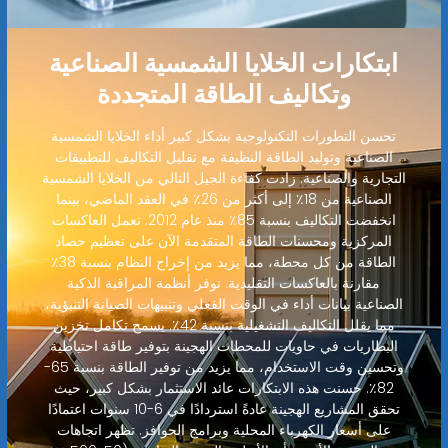
ابتكارات الخلايا الشمسية الصناعية
وتكاليف الطاقة المتجددة
تحسن التطورات التكنولوجية بشكل كبير أداء الخلايا الشمسية
الصناعية وتوليد الطاقة النظيفة مع تقليل التكاليف للتطبيقات
التجارية والصناعية. زادت كفاءة الجيل التالي من الخلايا الشمسية
الصناعية من 18٪ إلى أكثر من 26٪ في العقد الماضي، بينما
انخفضت التكاليف بنسبة 85٪ منذ عام 2012. تعمل العاكسات
المركزية ومحسنات الطاقة المتقدمة الآن على تعظيم حصاد
الطاقة من كل محطة، مما يزيد من إخراج النظام بنسبة 38٪
مقارنة بالعاكسات التقليدية. توفر أنظمة المراقبة الذكية
الصناعية بيانات أداء في الوقت الفعلي وتنبيهات الصيانة التنبؤية،
مما يقلل التكاليف التشغيلية بنسبة 42٪. يسمح تكامل تخزين
البطاريات في حاويات للمحطات الهجينة بتوفير طاقة احتياطية
وتحسين وقت الاستخدام، مما يزيد من توفير الطاقة بنسبة 65-
82٪. حسنت هذه الابتكارات عائد الاستثمار بشكل كبير، حيث
تحقق المشاريع الهجينة عادةً استردادًا في 6-10 سنوات اعتمادًا
على أسعار الكهرباء المحلية وبرامج الحوافز. تظهر اتجاهات