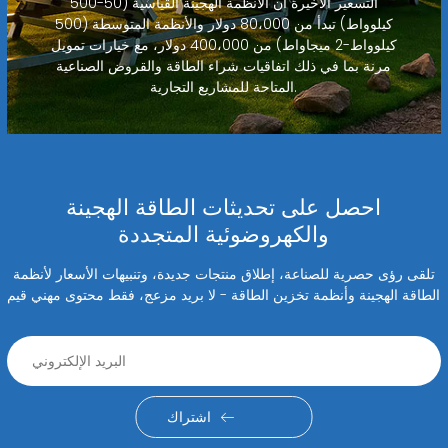
التسعير الأخيرة أن الأنظمة الهجينة القياسية (50-500
كيلوواط) تبدأ من 80،000 دولار والأنظمة المتوسطة (500
كيلوواط-2 ميجاواط) من 400،000 دولار، مع خيارات تمويل
مرنة بما في ذلك اتفاقيات شراء الطاقة والقروض الصناعية
المتاحة للمشاريع التجارية.
احصل على تحديثات الطاقة الهجينة
والكهروضوئية المتجددة
تلقى رؤى حصرية للصناعة، إطلاق منتجات جديدة، وتنبيهات الأسعار لأنظمة
الطاقة الهجينة وأنظمة تخزين الطاقة - لا بريد مزعج، فقط محتوى مهني قيم
اشتراك