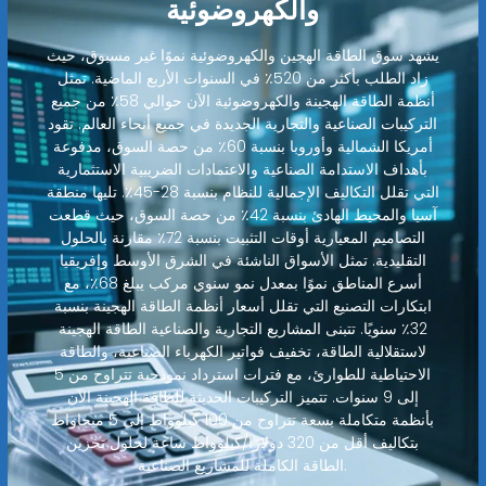
والكهروضوئية
يشهد سوق الطاقة الهجين والكهروضوئية نموًا غير مسبوق، حيث
زاد الطلب بأكثر من 520٪ في السنوات الأربع الماضية. تمثل
أنظمة الطاقة الهجينة والكهروضوئية الآن حوالي 58٪ من جميع
التركيبات الصناعية والتجارية الجديدة في جميع أنحاء العالم. تقود
أمريكا الشمالية وأوروبا بنسبة 60٪ من حصة السوق، مدفوعة
بأهداف الاستدامة الصناعية والاعتمادات الضريبية الاستثمارية
التي تقلل التكاليف الإجمالية للنظام بنسبة 28-45٪. تليها منطقة
آسيا والمحيط الهادئ بنسبة 42٪ من حصة السوق، حيث قطعت
التصاميم المعيارية أوقات التثبيت بنسبة 72٪ مقارنة بالحلول
التقليدية. تمثل الأسواق الناشئة في الشرق الأوسط وإفريقيا
أسرع المناطق نموًا بمعدل نمو سنوي مركب يبلغ 68٪، مع
ابتكارات التصنيع التي تقلل أسعار أنظمة الطاقة الهجينة بنسبة
32٪ سنويًا. تتبنى المشاريع التجارية والصناعية الطاقة الهجينة
لاستقلالية الطاقة، تخفيف فواتير الكهرباء الصناعية، والطاقة
الاحتياطية للطوارئ، مع فترات استرداد نموذجية تتراوح من 5
إلى 9 سنوات. تتميز التركيبات الحديثة للطاقة الهجينة الآن
بأنظمة متكاملة بسعة تتراوح من 100 كيلوواط إلى 5 ميجاواط
بتكاليف أقل من 320 دولارًا/كيلوواط ساعة لحلول تخزين
الطاقة الكاملة للمشاريع الصناعية.