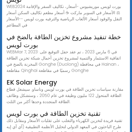
WEBبورت لويس, موريشيوس -أسعار، تكاليف السفر والإقامة 2024
⚖ الأسعار في السوبر ماركت ☕ أسعار مطعم تكاليف السكن أسعار
النقل والوقود أسعار الألعاب الرياضية والترفيه بورت لويس --الأسعار
في المطاعم
خطة تنفيذ مشروع تخزين الطاقة بالضخ في
بورت لويس
WEBMar 7, 2023· في 6 مارس 2023 ، تم عقد حفل التوقيع على
اتفاقية الاستثمار والتنمية لمشروع تخزين أحمال شبكة تخزين الطاقة
المخزنة بالضخ في Gonghe (Duolong) في محافظة Hainan ،
مقاطعة Qinghai رسميًا في مقاطعة Gonghe
EK Solar Energy
مقارنة سياسات تخزين الطاقة في بورت لويس وناساو. سيشغل قطاع
الطاقة المتحول 122 مليون وظيفة في عام 2050 ، وستشكل وظائف
الطاقة المتجددة وحدها أكثر من الثلث.
تقنية تخزين الطاقة في بورت لويس
تقنية فريدة لتخزين الكهرباء والتغلب على تقلبات الأسعار ومقابل ذلك
طرح الباحثون في المعهد الدولي لتحليل الأنظمة التطبيقية (آي آي إيه