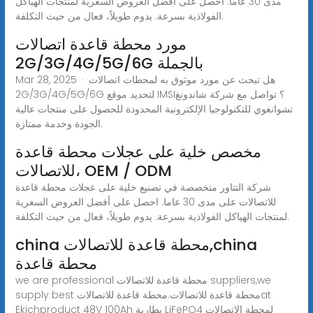
مدى 30 عاما. احصل على أفضل العروض السعرية لمنتجات الهياكل
الفولاذية بسرعة. يدوم طويلاً، فعال من حيث التكلفة.
مورد محطة قاعدة اتصالات
2G/3G/4G/5G/6G بالجملة
Mar 28, 2025 · هل تبحث عن مورد موثوق به لمحطات اتصالات
2G/3G/4G/5G/6G لتحديد موقع IMSI؟ تواصل مع شركة شاندونغ
تشوانغوي للتكنولوجيا الإلكترونية المحدودة للحصول على منتجات عالية
الجودة وخدمة ممتازة.
مخصص خلية على عجلات محطة قاعدة
للاتصالات، OEM / ODM
شركة التتاور متخصصة في تصنيع خلية على عجلات محطة قاعدة
للاتصالات على مدى 30 عاما. احصل على أفضل العروض السعرية
لمنتجات الهياكل الفولاذية بسرعة. يدوم طويلاً، فعال من حيث التكلفة.
china محطة قاعدة للاتصالات,china
محطة قاعدة
we are professional محطة قاعدة للاتصالات suppliers,we
supply best محطة قاعدة للاتصالات.محطة قاعدة للاتصالاتat
Ekjchproduct 48V 100Ah بطارية LiFePO4 لمحطة الاتصالات