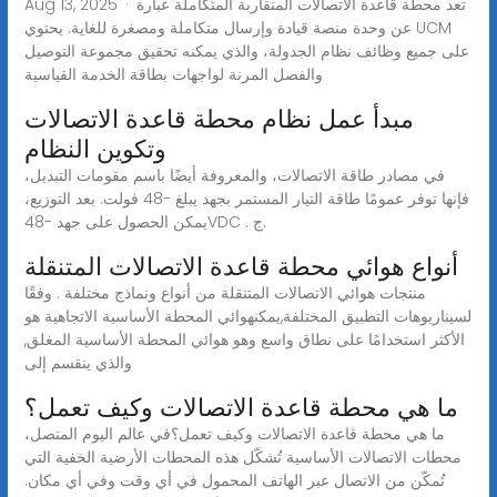
Aug 13, 2025 · تعد محطة قاعدة الاتصالات المتقاربة المتكاملة عبارة
عن وحدة منصة قيادة وإرسال متكاملة ومصغرة للغاية. يحتوي UCM
على جميع وظائف نظام الجدولة، والذي يمكنه تحقيق مجموعة التوصيل
والفصل المرنة لواجهات بطاقة الخدمة القياسية
مبدأ عمل نظام محطة قاعدة الاتصالات
وتكوين النظام
في مصادر طاقة الاتصالات، والمعروفة أيضًا باسم مقومات التبديل،
فإنها توفر عمومًا طاقة التيار المستمر بجهد يبلغ -48 فولت. بعد التوزيع،
يمكن الحصول على جهد -48VDC . ج.
أنواع هوائي محطة قاعدة الاتصالات المتنقلة
منتجات هوائي الاتصالات المتنقلة من أنواع ونماذج مختلفة . وفقًا
لسيناريوهات التطبيق المختلفة,يمكنهوائي المحطة الأساسية الاتجاهية هو
الأكثر استخدامًا على نطاق واسع وهو هوائي المحطة الأساسية المغلق,
والذي ينقسم إلى
ما هي محطة قاعدة الاتصالات وكيف تعمل؟
ما هي محطة قاعدة الاتصالات وكيف تعمل؟في عالم اليوم المتصل،
محطات الاتصالات الأساسية تُشكّل هذه المحطات الأرضية الخفية التي
تُمكّن من الاتصال عبر الهاتف المحمول في أي وقت وفي أي مكان.