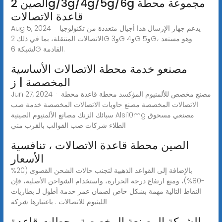
الصين 2g/3g/4g/5g/6g مجموعة محطة
قاعدة الاتصالات
Aug 5, 2024 · يدعم جهاز الإرسال هذا أجيال متعددة من تكنولوجيا
الاتصالات المتنقلة، بما في ذلك 2G و3G و4G و5G، وهو مستعد
لشبكة 6G القادمة.
مصنعو خدمة محطة الاتصالات الأساسية
المخصصة | ز
Jun 27, 2024 · مصنع مخصص للألمنيوم المؤكسد محطة قاعدة محطة
الاتصالات المخصصة مصنع حاويات الاتصالات المخصصة خدمة صب
سبائك الزنك مصانع الألمنيوم الصينية Alsi10mg مصنعي مسحوق
الطلاء شركات صب القوالب بالقرب مني
الصين محطة قاعدة الاتصالات ، تنافسية
الأسعار
بالإضافة إلى القواعد الذهبية لتجنب حالات الشحن القصوى (20%
-80%)، ومنع ارتفاع درجة الحرارة، واستخدام الشواحن الأصلية، فإن
النقاط التالية مهمة بشكل خاص لضمان عمر خدمة أطول لـ بطاريات
الليثيوم للاتصالات . باعتبارها شركة
الشركة المصنعة المخصصة محطات قاعدة