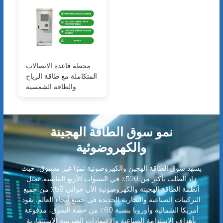
محطة قاعدة الاتصالات
المتكاملة مع طاقة الرياح
والطاقة الشمسية
نمو سوق الطاقة الهجينة
والكهروضوئية
يشهد سوق الطاقة الهجين والكهروضوئية نموًا غير مسبوق، حيث
زاد الطلب بأكثر من 520٪ في السنوات الأربع الماضية. تمثل
أنظمة الطاقة الهجينة والكهروضوئية الآن حوالي 58٪ من جميع
التركيبات الصناعية والتجارية الجديدة في جميع أنحاء العالم. تقود
أمريكا الشمالية وأوروبا بنسبة 60٪ من حصة السوق، مدفوعة
بأهداف الاستدامة الصناعية والاعتمادات الضريبية الاستثمارية