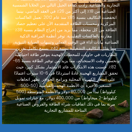
التجارية والصناعية. زادت كفاءة الجيل التالي من الخلايا الشمسية
الصناعية من 18٪ إلى أكثر من 26٪ في العقد الماضي، بينما
انخفضت التكاليف بنسبة 85٪ منذ عام 2012. تعمل العاكسات
المركزية ومحسنات الطاقة المتقدمة الآن على تعظيم حصاد
الطاقة من كل محطة، مما يزيد من إخراج النظام بنسبة 38٪
مقارنة بالعاكسات التقليدية. توفر أنظمة المراقبة الذكية
الصناعية بيانات أداء في الوقت الفعلي وتنبيهات الصيانة التنبؤية،
مما يقلل التكاليف التشغيلية بنسبة 42٪. يسمح تكامل تخزين
البطاريات في حاويات للمحطات الهجينة بتوفير طاقة احتياطية
وتحسين وقت الاستخدام، مما يزيد من توفير الطاقة بنسبة 65-
82٪. حسنت هذه الابتكارات عائد الاستثمار بشكل كبير، حيث
تحقق المشاريع الهجينة عادةً استردادًا في 6-10 سنوات اعتمادًا
على أسعار الكهرباء المحلية وبرامج الحوافز. تظهر اتجاهات
التسعير الأخيرة أن الأنظمة الهجينة القياسية (50-500
كيلوواط) تبدأ من 80،000 دولار والأنظمة المتوسطة (500
كيلوواط-2 ميجاواط) من 400،000 دولار، مع خيارات تمويل
مرنة بما في ذلك اتفاقيات شراء الطاقة والقروض الصناعية
المتاحة للمشاريع التجارية.