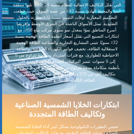
التي تقلل التكاليف الإجمالية للنظام بنسبة 28-45٪. تليها منطقة
آسيا والمحيط الهادئ بنسبة 42٪ من حصة السوق، حيث قطعت
التصاميم المعيارية أوقات التثبيت بنسبة 72٪ مقارنة بالحلول
التقليدية. تمثل الأسواق الناشئة في الشرق الأوسط وإفريقيا
أسرع المناطق نموًا بمعدل نمو سنوي مركب يبلغ 68٪، مع
ابتكارات التصنيع التي تقلل أسعار أنظمة الطاقة الهجينة بنسبة
32٪ سنويًا. تتبنى المشاريع التجارية والصناعية الطاقة الهجينة
لاستقلالية الطاقة، تخفيف فواتير الكهرباء الصناعية، والطاقة
الاحتياطية للطوارئ، مع فترات استرداد نموذجية تتراوح من 5
إلى 9 سنوات. تتميز التركيبات الحديثة للطاقة الهجينة الآن
بأنظمة متكاملة بسعة تتراوح من 100 كيلوواط إلى 5 ميجاواط
بتكاليف أقل من 320 دولارًا/كيلوواط ساعة لحلول تخزين
الطاقة الكاملة للمشاريع الصناعية.
ابتكارات الخلايا الشمسية الصناعية
وتكاليف الطاقة المتجددة
تحسن التطورات التكنولوجية بشكل كبير أداء الخلايا الشمسية
الصناعية وتوليد الطاقة النظيفة مع تقليل التكاليف للتطبيقات