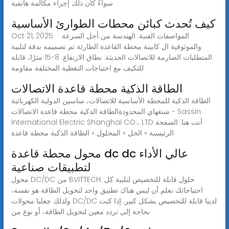
سواءً كان ذلك إجراء مكالمة هاتفية
كيف تُحدث كبائن محطات الطوارئ الأساسية
Oct 21, 2025 · المواصفات الفنية: الهندسة من أجل السرعة
والموثوقية ال كابينة محطة القاعدة الطارئة تم تصميمه بدقة لتلبية
المتطلبات الصارمة للاتصالات الحديثة: نطاق الارتفاع: 8-15 مترًا، قابلة
للتكيف مع احتياجات التغطية المختلفة مقاومة
الطاقة الذكية محطة قاعدة الاتصالات
الطاقة الذكية للمحطة الأساسية للاتصالات، ساسين الدولية الكهربائية
شنغهاي المحدودةالطاقة الذكية محطة قاعدة الاتصالات - Sassin
International Electric Shanghai CO.، LTD أنت هنا: الصفحة
الرئيسية » الحل » المحلول » الطاقة الذكية محطة قاعدة
محول محطة قاعدة dc dc عالي الأداء
لتطبيقات صناعية
محول DC/DC من BVITTECH: حلول قابلة للتخصيص لتلبية كل
احتياجاتك نعلم أن ليس هناك تطبيق واحد لتحويل الطاقة هو نفسه،
ولذلك جعلنا محولات DC/DC لدينا قابلة للتخصيص بشكل كبير. إذا كنت
بحاجة إلى تردد معين لتحويل الطاقة، أو نوع من