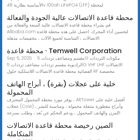
الأساسية بطارية 48v 100ah LiFePO4 (LFP) لمحطة
محطة قاعدة الاتصالات عالية الجودة والفعالة
قم بشراء محطة قاعدة الاتصالات عالية السعة والفعالة من
Alibaba.com لتحسين أداء المحرك. احصل على هذه محطة قاعدة
الاتصالات ، المناسبة لجميع الآلات ، بتخفيضات مذهلة.
محطة قاعدة · Temwell Corporation
Sep 5, 2025 · مقسم ومضاعف ترددات 5G مكونات الترددات
الراديوية مقسم ترددات مضاعف ترددات 5G VHF UHF الاتصالات
الفضائية محطة قاعدة الاتصالات اللاسلكية حلول RF مخصصة
خلية على عجلات (بقرة) ، أبراج الهاتف
المحمولة
يوفر مورد محطة المحمول المحترف ، AltTower أفضل خلية على
عجلات (Cow) ، وأبراج مقطورة متنقلة محمولة ، ومناسبة للنشر
المرن والهاتف المحمول ، ودعم التحكم عن بُعد ، وطلب بسرعة!
الصين رخيصة محطة قاعدة الاتصالات
المتكاملة