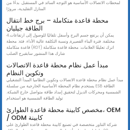
لمحطات الاتصالات الأساسية هو التوجه السائد في المستقبل. بدءًا من
المنازل التقليدية، مرورًا
محطة قاعدة متكاملة – برج خط انتقال
الطاقة جيليان
4.يمكن أن يرتفع جسم البرج وأسفل تلقائيًا للوصول إلى ارتفاعات
مختلفة. فترة البناء القصيرة, ونسبة التكلفة عالية الأداء. فئة: محطة
قاعدة متكاملة (RDT) اترك تعليقًا العلامات: محطة قاعدة متكاملة
شارك هذا المنشور سابقبرج الصلب
مبدأ عمل نظام محطة قاعدة الاتصالات
وتكوين النظام
مبدأ عمل نظام محطة قاعدة الاتصالات وتكوين النظاميا المبدأ التشغيلي
يستخدم نظام المحطة الأساسية الخارجية من سلسلة ESB الطاقة
الشمسية ومحركات الديزل لتحقيق إمداد طاقة متواصل خارج الشبكة.
توليد الطاقة الشمسية هو استخدام
مخصص كابينة محطة قاعدة الطوارئ، OEM
/ ODM كابينة
شركة التتاور متخصصة في تصنيع كابينة محطة قاعدة الطوارئ على