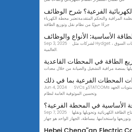
كهربائية الفرعية؟ شرح الوظائف
ظمة المراقبة والتحكم المتقدمةتعتبر محطة الكهرباء
جزءًا حيويًا من نظام نقل وتوزيع الطاقة
طاقة الأساسية: الأنواع والوظائف
Sep 3, 2025 · لشركات مثل Hydget ، والتي تتخصص في تصدير معدات نقل الطاقة عالية الجودة- ، فإن فهم تنوع ووظائف هذه التجهيزات أمر بالغ الأهمية لتلبية متطلبات السوق
العالمية.
ع الطاقة في المحطات القاعدية
ت المحطات الفرعية بما في ذلك
Jun 4, 2024 · · SVCs وSTATCOMs عبارة عن أجهزة توفر تعويض الطاقة التفاعلية للحفاظ على استقرار الجهد في المحطة الفرعية. فهي تساعد في التحكم في مستويات الجهد
وتحسين الموثوقية العامة لنظام
 الأساسية في المحطة الفرعية؟
Sep 7, 2025 · ما هي معدات الطاقة الأساسية في المحطة الفرعية؟تشير المعدات الكهربائية الأولية إلى المعدات الكهربائية المستخدمة مباشرة لإنتاج الطاقة الكهربائية وتحويلها ونقلها
وتوزيعها واستخدامها. ببساطة، الجهاز الواحد هو جهاز