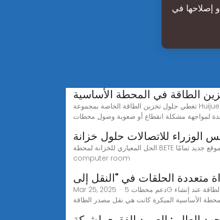
و إصلاحها في
ين الطاقة في المحطة الأساسية
تغطي حلول تخزين الطاقة الخاصة بمجموعة Huijue (30 كيلووات ساعة إلى 30 ميجاوات ساعة) إدارة التكاليف، والطاقة الاحتياطية، والشبكات الصغيرة.مزود تخزين الطاقة المتقدم
دة لمواجهة مشكلة انقطاع أو صعوبة وصول محطات
 الوزراء للاتصالات حلول خزانة
الحل المعياري للخزانة لمحطة BETE الخارجية للاتصالات الخارجية هو مخطط وتركيب موقع جديد تمامًا. It inherits the accommodation characteristics of traditional
computer room
ة متعددة الحلقات في "النقل إلى
Mar 25, 2025 · دعم محطات 5G الأساسية المؤهلة لتحويل مصدر الطاقة إلى مصدر طاقة مباشر والمشاركة في معاملات الطاقة المباشرة..لأن طريقة إمداد الطاقة عند إنشاء
محطة الأساسية المبكرة كانت هي نقل مصدر الطاقة
د العالي: العمود الفقري لشبكة