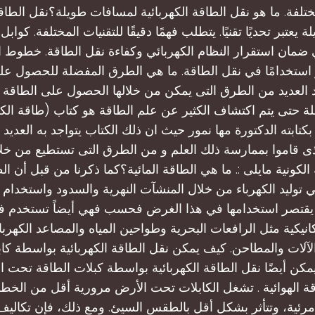
تلفة. ما هو نقل الطاقة الكهربائية لمسافات طويلة؟نقل الطاقة
يعتبر تحديًا تقنيًا. يتطلب فهمًا دقيقًا للتقنيات المختلفة. كواب
ي ضمان استقرار النظام الكهربائي وكفاءة نقل الطاقة. خطوط ال
 استخدامًا في نقل الطاقة. ما هي الطرق المفضلة للحصول عل
د العديد من الطرق التى يمكن من خلالها الحصول على الطاقة ال
 حتى يتم اكتشاف الكثير عن علم الطاقة هو كتاب (طاقة الك
كتابته الدكتورة مها نمور حيث ان ذلك الكتاب يتواجد به العديد
ى قاموا بممارسة ذلك العلم و من الطرق التى تستطيع من خلا
لكونية مايلى :. ما هي الطاقة المائية؟كما ذكرنا من قبل أن الط
توليد الكهرباء من خلال المنشآت النهرية والسدود واستخدام 
ا يقتصر استخدامها في هذا الغرض فحسب فهي أيضاً تستخدم 
كانيكية مثل الرافعات البحرية وطواحين المياه والمصاعد الكهربا
آلات والمطاحن. كيف يمكن نقل الطاقة الكهربائية بواسطة كاب
ن أيضًا نقل الطاقة الكهربائية بواسطة كبلات الطاقة تحت ال
 الهوائية . تشغل الكابلات تحت الأرض مرورية أقل من الخطوط
رئية، وتتأثر بشكل أقل بالطقس السيئ. ومع ذلك، فإن تكاليف 