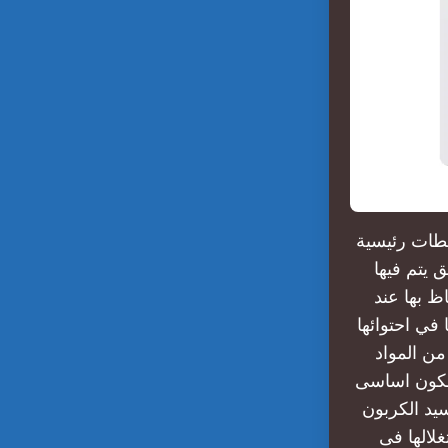
حطات رئيسية
 يتم فيها
ظ بها عند
في احتوائها
من المواد
كمكون اساسى
سيد الكربون
لالها فى