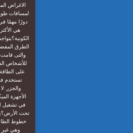
الاغراض المخ
لمسافات طويلة 
دورًا مهمًا ف
هي الأكثر
الكونية؟يتواج
الطرق المفضلة
والتى قامت ب
للأشخاص الذ
على الطاقة ا
تستخدم في 
والجزر. ل
الأجهزة المي
في تشغيل ال
تحت الأرض؟يمك
خطوط الطاقة
وهي غير م