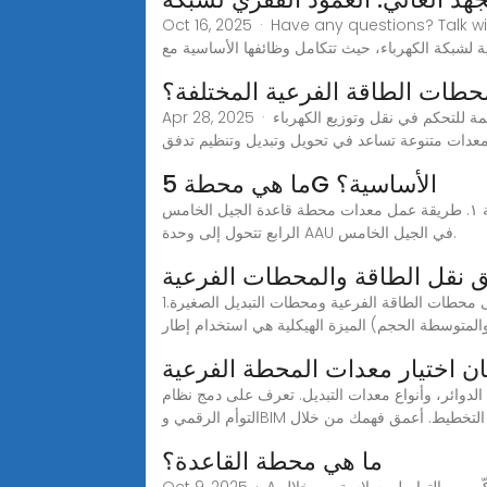
Oct 16.تُعد محطات الطاقة الفرعية عالية الجهد محورية في نقل الكهرباء لمسافات طويلة بأمان وكفاءة.
 لشبكة الكهرباء، حيث تتكامل وظائفها الأساسية مع
محطات الطاقة الفرعية المختلفة؟
Apr 28, 2025 · فهم محطات الطاقة الفرعية: أحد المكونات الرئيسية لأنظمة الطاقة محطة التوزيع الفرعية جزء أساسي من نظام الطاقة، مصممة للتحكم في نقل وتوزيع الكهرباء
معدات متنوعة تساعد في تحويل وتبديل وتنظيم تدفق
ما هي محطة 5G الأساسية؟
طريقة عمل معدات المحطة الأساسية ١. طريقة عمل معدات محطة قاعدة الجيل الخامس (1G) هي نفسها المستخدمة في الجيل الرابع. يكمن الفرق في أن وحدة RRU+هوائي الجيل
الرابع تتحول إلى وحدة AAU في الجيل الخامس.
 نقل الطاقة والمحطات الفرعية
1.ما هي مرافق نقل الطاقة والمحطات الفرعية التي يُناسبها استخدام الهياكل الفولاذية؟ 1.1 هيكل إطار فولاذي بوابة (ينطبق على محطات الطاقة الفرعية ومحطات التبديل الصغيرة
المتوسطة الحجم) الميزة الهيكلية هي استخدام إطار
ان اختيار معدات المحطة الفرعية
التبديل. تعرف على دمج نظام SCADA، وامتثال NERC CIP، واستخدام
مي وBIM لتحسين التخطيط. أعمق فهمك من خلال
ما هي محطة القاعدة؟