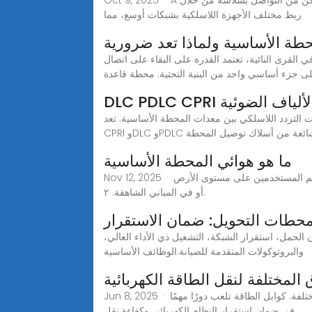
Oct 9, 2025 · A محطة قاعدة تلعب تقنية الاتصالات السلكية واللاسلكية دورًا محوريًا في عالم الاتصالات، حيث تُعدّ حجر الأساس في الاتصال. فهي تُمكّن من التواصل بسلاسة من خلال
ربط مختلف الأجهزة اللاسلكية بشبكات أوسع، مما
طة الأساسية ولماذا تعد ضرورية
القرى النائية، تعتمد القدرة على البقاء على اتصال
ى جزء أساسي واحد من البنية التحتية: محطة قاعدة
من الألياف الضوئية
 التردد اللاسلكي بين معدات المحطة الأساسية. تعد
 ثلاثة أنواع شائعة من أسلاك توصيل المحطة
ما هو هوائي المحطة الأساسية
Nov 12, 2025 · يُستخدم الاستقطاب الرأسي بشكل شائع في شبكات الهاتف المحمول لأنه يوفر تغطية جيدة في المناطق الحضرية حيث يتواجد معظم المستخدمين على مستوى الأرض
أو في المباني الشاهقة. ٢.
حطات التحويل: ضمان الاستقرار
لحمل، استقرار الشبكة، التشغيل ذي الأداء العالي،
والبروتوكولات المتقدمة للصيانة.الوظائف الأساسية
المختلفة لنقل الطاقة الكهربائية
Jun 8, 2025 · طرق نقل الطاقة الكهربائية لمسافات طويلة نقل الطاقة الكهربائية لمسافات طويلة يعتبر تحديًا تقنيًا. يتطلب فهمًا دقيقًا للتقنيات المختلفة. كوابل الطاقة تلعب دورًا مهمًا
في ضمان استقرار النظام الكهربائي وكفاءة نقل