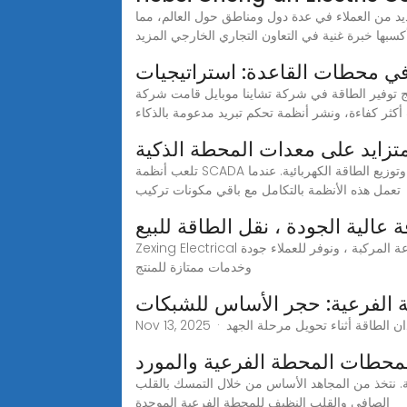
يد من العملاء في عدة دول ومناطق حول العالم، مما
في محطات القاعدة: استراتيجيات
طاقة في شركة تشاينا موبايل قامت شركة China Mobile بتنفيذ برنامج واسع النطاق لتحسين كفاءة الطاقة في محطات القاعدة من خلال ترقية مكبرات الصوت إلى
كثر كفاءة، ونشر أنظمة تحكم تبريد مدعومة بالذكاء
تزايد على معدات المحطة الذكية
تلعب أنظمة SCADA دوراً مهماً للغاية في المحطات الفرعية الذكية في الوقت الحالي، لأنها تشكل العمود الفقري للأنظمة الآلية التي تتولى مهام نقل وتوزيع الطاقة الكهربائية. عندما
تعمل هذه الأنظمة بالتكامل مع باقي مكونات تركيب
عالية الجودة ، نقل الطاقة للبيع
Zexing Electrical أكثر من 30 عامًا من الخبرة في مجال الإنتاج ، رائدة في الصناعة في الاتصالات & نقل الطاقة. نحن ملتزمون باتباع معايير الصناعة المركبة ، ونوفر للعملاء جودة
وخدمات ممتازة للمنتج
الفرعية: حجر الأساس للشبكات
محطات المحطة الفرعية والمورد
لة. نتخذ من المجاهد الأساس من خلال التمسك بالقلب
الصافي والقلب النظيف للمحطة الفرعية الموحدة