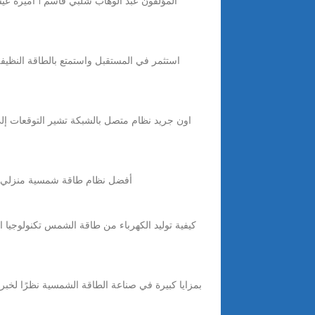
5 days ago · أفضل نظام طاقة شمسية منزلي لعام ٢٠٢٥: التكلفة، التركيب، شرح الفرق بين البطارية وعدمها يونيو 05,2025 0 نظام ا