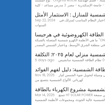
نوع المستند : Original Article المؤلفون عبد الوهاب شلبي قاسم 1 أميرة عيسى 2 عبد الله مسعد زين الدين 1 سامى حمیده 3 عبد العزيز ابراهيم عمارة 1 1 أستاذ - قسم الهندسة
 الإسكندرية - مصر. 2 مدرس مساعد - كلية
مسية للمنازل : الاستثمار الأمثل
Sep 22, 2024 · استثمر في المستقبل واستمتع بالطاقة النظيفةمع نظام الطاقة الشمسية للمنازل. تعرف على فوائد الطاقة الشمسية، وكيفية اختيار النظام المناسب لمنزلك،في
السنوات
الطاقة الكهروضوئية في هرجيسا
ما هي الأنظمة الكهرو شمسية المتصلة بالشبكة "ON 2 · on-grid اون جريد نظام متصل بالشبكة تشير التوقعات إلى نمو سنوي يزيد عن 11% في سوق الطاقة الكهرو شمسية، خلال
نزلي لعام ٢٠٢٥: التكلفة
طاقة الشمسية: دليل لفهم الفوائد
Nov 18, 2025 · كيفية توليد الكهرباء من طاقة الشمس تكنولوجيا الخلايا الشمسية تكنولوجيا الخلايا الشمسية هي من أهم الابتكارات المعاصرة، وهي وسيلة لتحويل ضوء الشمس لتيار
كهربائي. الألواح الشمسية بتتصنع من
لشمسية مشروع الكهرباء بالطاقة
Mar 14, 2025 · تتمتع HT SOLAR POWER بمزايا كبيرة في صناعة الطاقة الشمسية نظرًا لخبرتها البالغة 16 عامًا في الصناعة. وقد سمحت هذه الخبرة الواسعة للشركة بتأسيس سمعة
الشمسية عالية الجودة، ومجموعات الأنظمة الشمسية