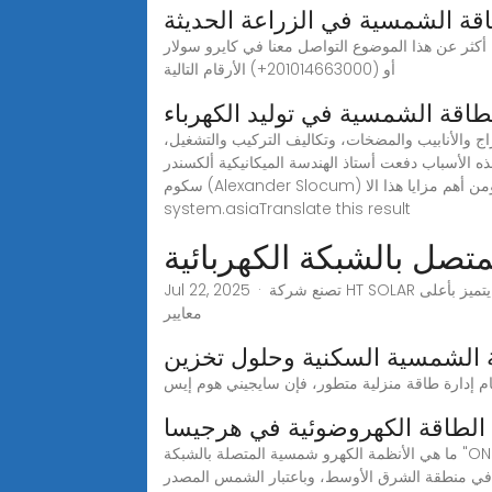
اقة الشمسية في الزراعة الحديثة
وضوع التواصل معنا في كايرو سولار Cairo solar عبر أي من
الأرقام التالية (‎+201014663000) أو
طاقة الشمسية في توليد الكهرباء
اج والأنابيب والمضخات، وتكاليف التركيب والتشغيل،
ذه الأسباب دفعت أستاذ الهندسة الميكانيكية ألكسندر
سكوم (Alexander Slocum) وفريق متعدد التخصصات إلى تصميم جهاز متطور يحل هذه المشكلة، ومن أهم مزايا هذا الا...See more on mawdoo3.comsolarpv-
system.asiaTranslate this result
تصل بالشبكة الكهربائية
Jul 22, 2025 · تصنع شركة HT SOLAR سلسلات من مكونات أنظمة طاقة شمسية وأنظمة طاقة الرياح ومنها نظام الطاقة الشمسية المتصل بالشبكة الكهربائية، حيث يتميز بأعلى
معايير
 الشمسية السكنية وحلول تخزين
الطاقة الكهروضوئية في هرجيسا
ما هي الأنظمة الكهرو شمسية المتصلة بالشبكة "ON 2 · on-grid اون جريد نظام متصل بالشبكة تشير التوقعات إلى نمو سنوي يزيد عن 11% في سوق الطاقة الكهرو شمسية، خلال