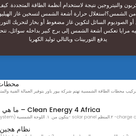
ربون والنيتروجين نتيجة لاستخدام أنظمة الطاقة المتجددة. كيف 
 من الشمس؟استغلال حرارة أشعة الشمس لتسخين غاز الهيليوم
أو الصوديوم السائل لتكوين غاز مضغوط أو بخار لتحريك التوربي
جيه مرايا تعكس أشعة الشمس إلى برج كبير بداخله سوائل، تتح
يدفع التوربينات وبالتالي توليد الكهربا
محطات ت
ما هي مكونات أنظمة الطاقة الشمسية؟ – Clean Energy 4 Africa
نظام هجين 