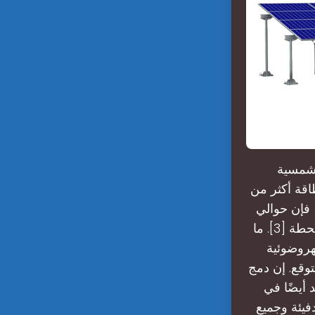
لشمسية
اقة أكثر من
 فإن حوالي
60% من الكهرباء التي تولدها الألواح الشمسية تستخدم لشحن بطاريات المحطة [3]. ما
هروضوئية
وقع. إن دمج
 أيضًا في
دفيئة وجميع