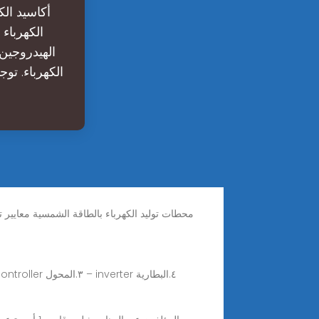
أكاسيد الك
الكهرباء
الهيدروجين 
الكهرباء. تو
Aug 11, 2017 · أي نظام طاقة شمسية (solar PV system) يتكون من: ١. اللوحة الشمسية- solar panel ٢.المنظم -charge controller ٣.المحول – inverter ٤.البطارية