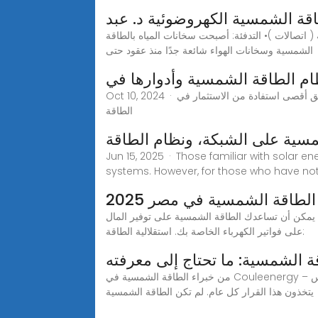
ة الشمسية الكهروضوئية د. عبد
 اتصالات )• التدفئة: أصبحت سخانات المياه بالطاقة
الشمسية وسخانات الهواء شائعة جدًا منذ عقود حتى
ام الطاقة الشمسية وأدوارها في
Oct 10, 2024 · ذا كنت تفكر في تركيب نظام طاقة شمسية، فإن فهم عناصر ومكونات نظام الطاقة الشمسية يعتبر خطوة حيوية وهامة لضمان تحقيق أقصى استفادة من الاستثمار في
الطاقة
مسية على الشبكة، ونظام الطاقة
Jun 15, 2025 · Those familiar with solar e
systems. However, for those who have no
لطاقة الشمسية في مصر 2025
 يمكن أن تساعدك الطاقة الشمسية على توفير المال
على فواتير الكهرباء الخاصة بك. استقلالية الطاقة:
 الشمسية: ما تحتاج إلى معرفته
من خبراء الطاقة الشمسية في Couleenergy – جعل الطاقة الشمسية بسيطة للجميع في جميع أنحاء العالم هل تفكر في التحول إلى الطاقة الشمسية؟ لست وحدك. ملايين الناس
يتخذون هذا القرار كل عام. لم تكن الطاقة الشمسية