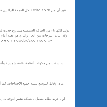
لكل العملاء الراغبين في 
توليد الكهرباء من الطاقة الشمسيةمشروع حديث لتولي
ولأن ثبات الدرجات بين الحار والبارد هو عقبة أما
كما هو نظام إدارة طاقة منزلية متطور، فإن سايجيني هوم إيس (ESS) مرن وقابل للتوسع لتلبية جميع الاحتياجات. كما أنه سهل التركيب، وسهل الاستخدام، ذكي وآمن في كل مكان.