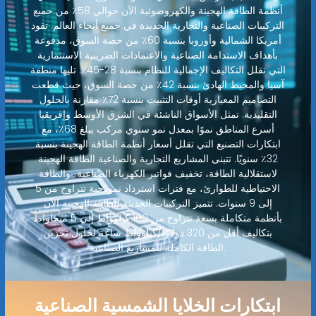
أنظمة الطاقة الهجينة والكهروضوئية الآن حوالي 58٪ من جميع
التركيبات الصناعية والتجارية الجديدة في جميع أنحاء العالم. تقود
أمريكا الشمالية وأوروبا بنسبة 60٪ من حصة السوق، مدفوعة
بأهداف الاستدامة الصناعية والاعتمادات الضريبية الاستثمارية
التي تقلل التكاليف الإجمالية للنظام بنسبة 28-45٪. تليها منطقة
آسيا والمحيط الهادئ بنسبة 42٪ من حصة السوق، حيث قطعت
التصاميم المعيارية أوقات التثبيت بنسبة 72٪ مقارنة بالحلول
التقليدية. تمثل الأسواق الناشئة في الشرق الأوسط وإفريقيا
أسرع المناطق نموًا بمعدل نمو سنوي مركب يبلغ 68٪، مع
ابتكارات التصنيع التي تقلل أسعار أنظمة الطاقة الهجينة بنسبة
32٪ سنويًا. تتبنى المشاريع التجارية والصناعية الطاقة الهجينة
لاستقلالية الطاقة، تخفيف فواتير الكهرباء الصناعية، والطاقة
الاحتياطية للطوارئ، مع فترات استرداد نموذجية تتراوح من 5
إلى 9 سنوات. تتميز التركيبات الحديثة للطاقة الهجينة الآن
بأنظمة متكاملة بسعة تتراوح من 100 كيلوواط إلى 5 ميجاواط
بتكاليف أقل من 320 دولارًا/كيلوواط ساعة لحلول تخزين
الطاقة الكاملة للمشاريع الصناعية.
ابتكارات الخلايا الشمسية الصناعية