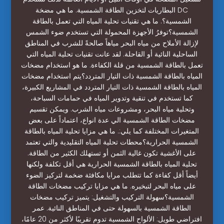
البطاريات لتخزين الطاقة الشمسية. ما هي مضخة DC
الشمسية؟. ما هي تقنيات تحلية المياه التي تعمل بالطاقة
الشمسية؟توفرُ الأجهزة المحمولة التي تستخدم ضوء الشمس
لإزالة الأملاح من مياه البحر مياهاً صالحةً للشرب في المناطق
الساحلية النائية أو القاحلة. لقد عانت تقنيات تحلية المياه التي
تعمل بالطاقة الشمسية من قلة الكفاءة. ما هو استخدام مضخات
المياه بالطاقة الشمسية ذات التيار المتردد؟يتم استخدام مضخات
المياه بالطاقة الشمسية ذات التيار المتردد في المشاريع الكبيرة،
كما تستخدم في تنقية وتدوير المياه في حمامات السباحة،
وتحلية مياه البحر، ومشروعات مياه الشرب. ويمكن تقسيم
مضخات الطاقة الشمسية الي عدة انواع، اعتماداً على بعض
المتغيرات المختلفة كما يلي:. ما هي مزايا تحلية المياه بالطاقة
الشمسية الحرارية؟محطات تحلية المياه التقليدية والتي تعتمد
على الأغشية تكون غالية الثمن أو تستهلك الكثير من الطاقة.
تحلية المياه بالطاقة الشمسية الحرارية هي أقل تكلفة ولكنها
أيضاً أقل كفاءة كما تتطلب مرايا مكافئة ضخمة لتركيز الضوء
على مياه البحر لتبخيره. ما هي مزايا تركيب مضخات الطاقة
الشمسية؟سهولة التركيب والتشغيل: يتميز تركيب مضخات
الطاقة الشمسية بالسهولة حتى في المناطق النائية. عمر
افتراضي طويل: الألواح الشمسية تدوم تقريبًا لأكثر من 20 عامًا،