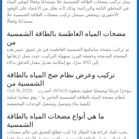
يمثل تركيب مضخات الطاقة الشمسية حلًا مستدامًا وفعالًا لتوفير المياه
في المناطق النائية والزراعية؛ وذلك لأنه يقلل من الاعتماد على الوقود
الأحفوري، ويخفض منيمثل تركيب مضخات الطاقة الشمسية حلًا
مستدامًا وفعالًا
مضخات المياه الغاطسة بالطاقة الشمسية
من
تم تركيب مضخة سامكينغ الشمسية الغاطسة في بئر عميق. تتميز هذه
المضخة المدمجة وخفيفة الوزن بسهولة التركيب، حيث يصل ارتفاعها
إلى 450 مترًا، مع إمكانية تعديل معدل التدفق بذكاء.
تركيب وعرض نظام ضخ المياه بالطاقة
الشمسية من
Oct 15, 2025 · أصدرت JNTech مؤخرًا عرضًا توضيحيًا خطوة بخطوة
لنظام مضخة المياه بالطاقة الشمسية الخاص بنا - وهو معاينة عملية
لكيفية بناء وتوصيل وتشغيل الوحدات المخصصة
ما هي أنواع مضخات المياه بالطاقة
الشمسية
يجب عليك قراءة هذا المقال إذا كنت تتطلع للتعمق في عالم مضخات
المياه التي تعمل بالطاقة الشمسية. سأقوم بتفصيل الأنواع وتطبيقاتها