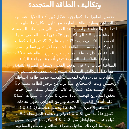
وتكاليف الطاقة المتجددة
تحسن التطورات التكنولوجية بشكل كبير أداء الخلايا الشمسية
الصناعية وتوليد الطاقة النظيفة مع تقليل التكاليف للتطبيقات
التجارية والصناعية. زادت كفاءة الجيل التالي من الخلايا الشمسية
الصناعية من 18٪ إلى أكثر من 26٪ في العقد الماضي، بينما
انخفضت التكاليف بنسبة 85٪ منذ عام 2012. تعمل العاكسات
المركزية ومحسنات الطاقة المتقدمة الآن على تعظيم حصاد
الطاقة من كل محطة، مما يزيد من إخراج النظام بنسبة 38٪
مقارنة بالعاكسات التقليدية. توفر أنظمة المراقبة الذكية
الصناعية بيانات أداء في الوقت الفعلي وتنبيهات الصيانة التنبؤية،
مما يقلل التكاليف التشغيلية بنسبة 42٪. يسمح تكامل تخزين
البطاريات في حاويات للمحطات الهجينة بتوفير طاقة احتياطية
وتحسين وقت الاستخدام، مما يزيد من توفير الطاقة بنسبة 65-
82٪. حسنت هذه الابتكارات عائد الاستثمار بشكل كبير، حيث
تحقق المشاريع الهجينة عادةً استردادًا في 6-10 سنوات اعتمادًا
على أسعار الكهرباء المحلية وبرامج الحوافز. تظهر اتجاهات
التسعير الأخيرة أن الأنظمة الهجينة القياسية (50-500
كيلوواط) تبدأ من 80،000 دولار والأنظمة المتوسطة (500
كيلوواط-2 ميجاواط) من 400،000 دولار، مع خيارات تمويل
مرنة بما في ذلك اتفاقيات شراء الطاقة والقروض الصناعية