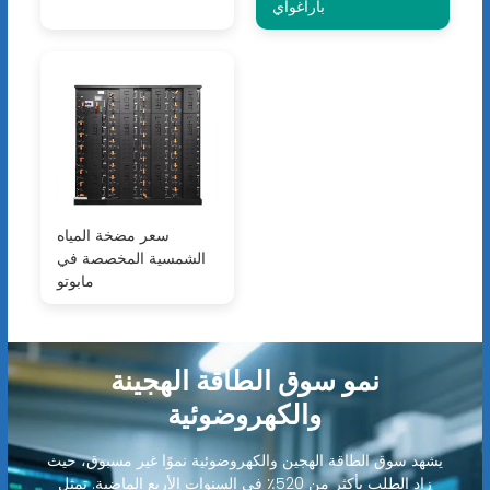
باراغواي
سعر مضخة المياه
الشمسية المخصصة في
مابوتو
نمو سوق الطاقة الهجينة
والكهروضوئية
يشهد سوق الطاقة الهجين والكهروضوئية نموًا غير مسبوق، حيث
زاد الطلب بأكثر من 520٪ في السنوات الأربع الماضية. تمثل