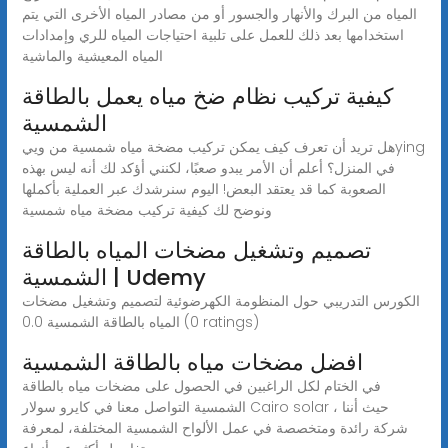
المياه من البرك والأنهار والجسور أو من مصادر المياه الأخرى التي يتم
استخدامها بعد ذلك للعمل على تلبية احتياجات المياه للري وإمدادات
المياه المعيشية والماشية
كيفية تركيب نظام ضخ مياه يعمل بالطاقة
الشمسية
هل تريد أن تعرف كيف يمكن تركيب مضخة مياه شمسية من وييying
في المنزل؟ أعلم أن الأمر يبدو صعبًا، لكنني أؤكد لك أنه ليس بهذه
الصعوبة كما قد يعتقد البعض! اليوم سنرشدك عبر العملية بأكملها
ونوضح لك كيفية تركيب مضخة مياه شمسية
تصميم وتشغيل مضخات المياه بالطاقة
الشمسية | Udemy
الكورس التدريبي حول المنظومة الكهرضوئية لتصميم وتشغيل مضخات
المياه بالطاقة الشمسية 0.0 (0 ratings)
افضل مضخات مياه بالطاقة الشمسية
في الختام لكل الراغبين في الحصول على مضخات مياه بالطاقة
الشمسية التواصل معنا في كايرو سولار Cairo solar ، حيث أننا
شركة رائدة ومتخصصة في عمل الألواح الشمسية المختلفة، لمعرفة