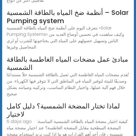
تفاصيل أكثر عن أنواع
أنظمة ضخ المياه بالطاقة الشمسية – Solar
Pumping system
نتعرف اليوم على أنظمة ضخ المياه بالطاقة الشمسية «Solar
Pumping Systems» وكيف ساهمت في تحسين أوضاع العديد من
الناس وتسهيل حصولهم على المياه التي يحتاجونها للشرب أو لري
المحاصيل وغيرها.
مبادئ عمل مضخات المياه الغاطسة بالطاقة
الشمسية
تُقدم مضخات المياه الغاطسة التي تعمل بالطاقة الشمسية حلاً مستدامًا
وصديقًا للبيئة لتوفير المياه في المناطق التي لا تتوفر فيها الكهرباء. من
خلال فهم آلية عملها، واختيار النظام المناسب، وتركيبه وصيانته بشكل
صحيح
لماذا تختار المضخة الشمسية؟ دليل كامل
لاختيار
5 days ago · كيفية اختيار مضخة المياه بالطاقة الشمسية المناسبة:
المضخة السطحية مقابل المضخة الغاطسة؟ عند اختيار مضخة مياه
شمسية ، فإن أحد أهم القرارات هو ما إذا كنت تريد استخدام مضخة